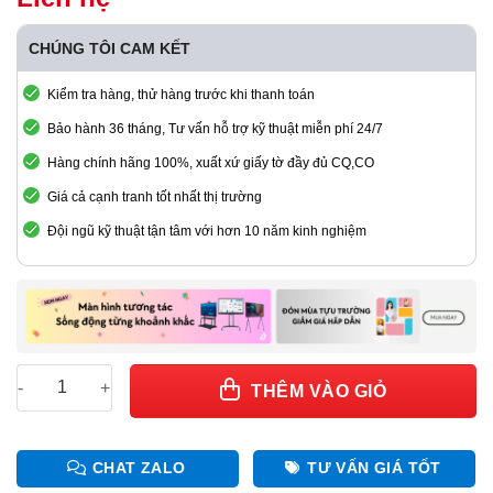
CHÚNG TÔI CAM KẾT
Kiểm tra hàng, thử hàng trước khi thanh toán
Bảo hành 36 tháng, Tư vấn hỗ trợ kỹ thuật miễn phí 24/7
Hàng chính hãng 100%, xuất xứ giấy tờ đầy đủ CQ,CO
Giá cả cạnh tranh tốt nhất thị trường
Đội ngũ kỹ thuật tận tâm với hơn 10 năm kinh nghiệm
Bộ chuyển đổi quang CVT4K-S - chính hãng Novastar số lượn
THÊM VÀO GIỎ
CHAT ZALO
TƯ VẤN GIÁ TỐT