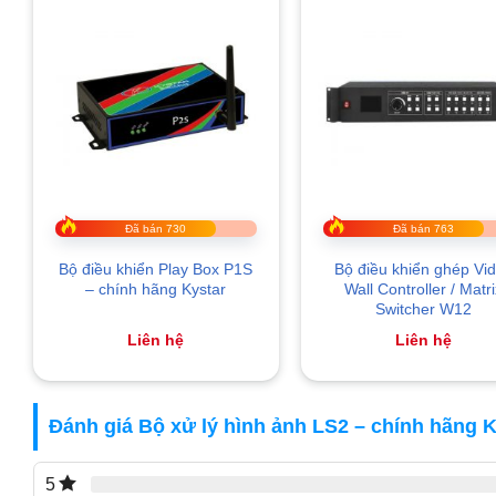
Đã bán 730
Đã bán 763
Bộ điều khiển Play Box P1S
Bộ điều khiển ghép Vi
– chính hãng Kystar
Wall Controller / Matr
Switcher W12
Liên hệ
Liên hệ
Đánh giá Bộ xử lý hình ảnh LS2 – chính hãng K
5