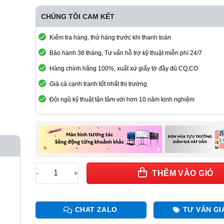
CHÚNG TÔI CAM KẾT
Kiểm tra hàng, thử hàng trước khi thanh toán
Bảo hành 36 tháng, Tư vấn hỗ trợ kỹ thuật miễn phí 24/7
Hàng chính hãng 100%, xuất xứ giấy tờ đầy đủ CQ,CO
Giá cả cạnh tranh tốt nhất thị trường
Đội ngũ kỹ thuật tận tâm với hơn 10 năm kinh nghiệm
Bộ xử lý hình ảnh LS2 - chính hãng Kystar số lượng
THÊM VÀO GIỎ
CHAT ZALO
TƯ VẤN GI