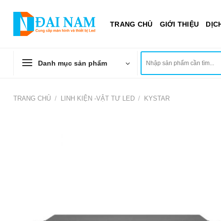
Chuyển
đến
TRANG CHỦ
GIỚI THIỆU
DỊC
nội
dung
Tìm
Danh mục sản phẩm
kiếm:
TRANG CHỦ
/
LINH KIỆN -VẬT TƯ LED
/
KYSTAR