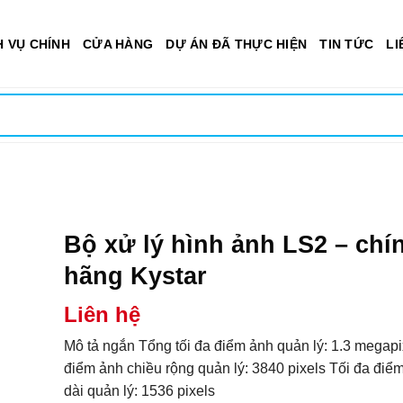
H VỤ CHÍNH
CỬA HÀNG
DỰ ÁN ĐÃ THỰC HIỆN
TIN TỨC
LI
Bộ xử lý hình ảnh LS2 – chí
hãng Kystar
Liên hệ
Mô tả ngắn Tổng tối đa điểm ảnh quản lý: 1.3 megapi
điểm ảnh chiều rộng quản lý: 3840 pixels Tối đa điể
dài quản lý: 1536 pixels