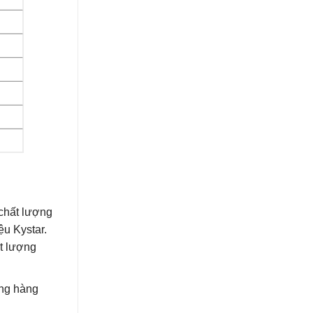
chất lượng
ệu Kystar.
t lượng
ợng hàng