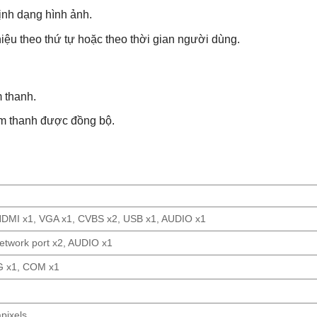
ịnh dạng hình ảnh.
hiệu theo thứ tự hoặc theo thời gian người dùng.
 thanh.
âm thanh được đồng bộ.
HDMI x1, VGA x1, CVBS x2, USB x1, AUDIO x1
network port x2, AUDIO x1
 x1, COM x1
pixels