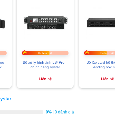
Đã bán 361
Đã bán 346
deo
Bộ xử lý hình ảnh LS4Pro –
Bộ lắp card hệ t
ix
chính hãng Kystar
Sending box 
Liên hệ
Liên hệ
ystar
0%
| 0 đánh giá