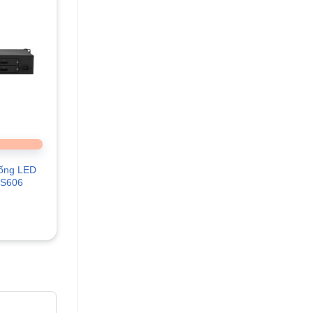
hống LED
KS606