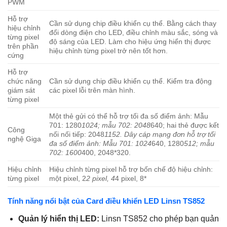
PWM
Hỗ trợ
Cần sử dụng chip điều khiển cụ thể. Bằng cách thay
hiệu chỉnh
đổi dòng điện cho LED, điều chỉnh màu sắc, sóng và
từng pixel
độ sáng của LED. Làm cho hiệu ứng hiển thị được
trên phần
hiệu chỉnh từng pixel trở nên tốt hơn.
cứng
Hỗ trợ
chức năng
Cần sử dụng chip điều khiển cụ thể. Kiểm tra động
giám sát
các pixel lỗi trên màn hình.
từng pixel
Một thẻ gửi có thể hỗ trợ tối đa số điểm ảnh: Mẫu
701: 1280
1024; mẫu 702: 2048
640; hai thẻ được kết
Công
nối nối tiếp: 2048
1152. Dây cáp mạng đơn hỗ trợ tối
nghệ Giga
đa số điểm ảnh: Mẫu 701: 1024
640, 1280
512; mẫu
702: 1600
400, 2048*320.
Hiệu chỉnh
Hiệu chỉnh từng pixel hỗ trợ bốn chế độ hiệu chỉnh:
từng pixel
một pixel, 2
2 pixel, 4
4 pixel, 8*
Tính năng nổi bật của Card điều khiển LED Linsn TS852
Quản lý hiển thị LED:
Linsn TS852 cho phép bạn quản