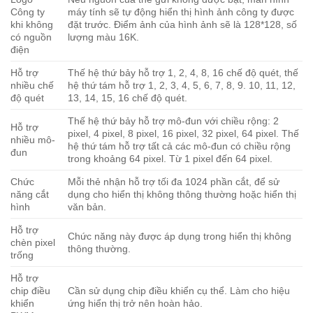
Công ty
máy tính sẽ tự động hiển thị hình ảnh công ty được
khi không
đặt trước. Điểm ảnh của hình ảnh sẽ là 128*128, số
có nguồn
lượng màu 16K.
điện
Hỗ trợ
Thế hệ thứ bảy hỗ trợ 1, 2, 4, 8, 16 chế độ quét, thế
nhiều chế
hệ thứ tám hỗ trợ 1, 2, 3, 4, 5, 6, 7, 8, 9. 10, 11, 12,
độ quét
13, 14, 15, 16 chế độ quét.
Thế hệ thứ bảy hỗ trợ mô-đun với chiều rộng: 2
Hỗ trợ
pixel, 4 pixel, 8 pixel, 16 pixel, 32 pixel, 64 pixel. Thế
nhiều mô-
hệ thứ tám hỗ trợ tất cả các mô-đun có chiều rộng
đun
trong khoảng 64 pixel. Từ 1 pixel đến 64 pixel.
Chức
Mỗi thẻ nhận hỗ trợ tối đa 1024 phần cắt, để sử
năng cắt
dụng cho hiển thị không thông thường hoặc hiển thị
hình
văn bản.
Hỗ trợ
Chức năng này được áp dụng trong hiển thị không
chèn pixel
thông thường.
trống
Hỗ trợ
chip điều
Cần sử dụng chip điều khiển cụ thể. Làm cho hiệu
khiển
ứng hiển thị trở nên hoàn hảo.