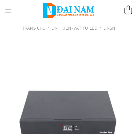
Chuyển
đến
nội
dung
TRANG CHỦ
/
LINH KIỆN -VẬT TƯ LED
/
LINSN