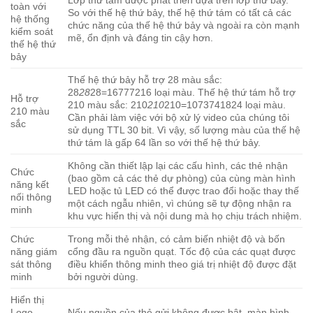
Lớp thứ tám được phát triển dựa trên lớp thứ bảy.
toàn với
So với thế hệ thứ bảy, thế hệ thứ tám có tất cả các
hệ thống
chức năng của thế hệ thứ bảy và ngoài ra còn mạnh
kiểm soát
mẽ, ổn định và đáng tin cậy hơn.
thế hệ thứ
bảy
Thế hệ thứ bảy hỗ trợ 28 màu sắc:
28
28
28=16777216 loại màu. Thế hệ thứ tám hỗ trợ
Hỗ trợ
210 màu sắc: 210
210
210=1073741824 loại màu.
210 màu
Cần phải làm việc với bộ xử lý video của chúng tôi
sắc
sử dụng TTL 30 bit. Vì vậy, số lượng màu của thế hệ
thứ tám là gấp 64 lần so với thế hệ thứ bảy.
Không cần thiết lập lại các cấu hình, các thẻ nhận
Chức
(bao gồm cả các thẻ dự phòng) của cùng màn hình
năng kết
LED hoặc tủ LED có thể được trao đổi hoặc thay thế
nối thông
một cách ngẫu nhiên, vì chúng sẽ tự động nhận ra
minh
khu vực hiển thị và nội dung mà họ chịu trách nhiệm.
Chức
Trong mỗi thẻ nhận, có cảm biến nhiệt độ và bốn
năng giám
cổng đầu ra nguồn quạt. Tốc độ của các quạt được
sát thông
điều khiển thông minh theo giá trị nhiệt độ được đặt
minh
bởi người dùng.
Hiển thị
Logo
Nếu nguồn của thẻ gửi không được bật, màn hình