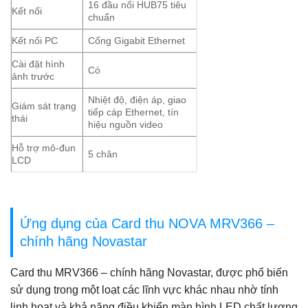
16 đầu nối HUB75 tiêu
Kết nối
chuẩn
Kết nối PC
Cổng Gigabit Ethernet
Cài đặt hình
Có
ảnh trước
Nhiệt độ, điện áp, giao
Giám sát trạng
tiếp cáp Ethernet, tín
thái
hiệu nguồn video
Hỗ trợ mô-đun
5 chân
LCD
Ứng dụng của Card thu NOVA MRV366 –
chính hãng Novastar
Card thu MRV366 – chính hãng Novastar, được phổ biến
sử dụng trong một loạt các lĩnh vực khác nhau nhờ tính
linh hoạt và khả năng điều khiển màn hình LED chất lượng