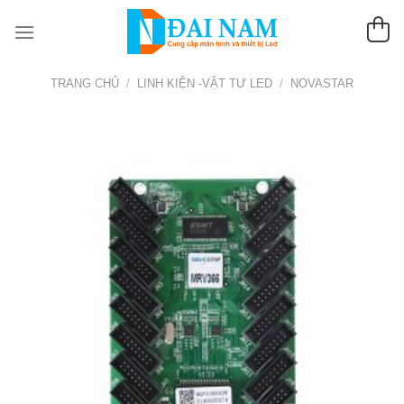
Chuyển
đến
nội
dung
TRANG CHỦ
/
LINH KIỆN -VẬT TƯ LED
/
NOVASTAR