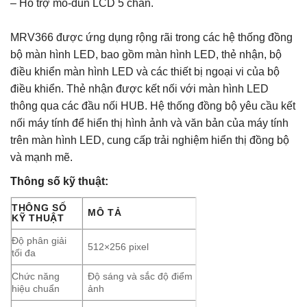
– Hỗ trợ mô-đun LCD 5 chân.
MRV366 được ứng dụng rộng rãi trong các hệ thống đồng
bộ màn hình LED, bao gồm màn hình LED, thẻ nhận, bộ
điều khiển màn hình LED và các thiết bị ngoại vi của bộ
điều khiển. Thẻ nhận được kết nối với màn hình LED
thông qua các đầu nối HUB. Hệ thống đồng bộ yêu cầu kết
nối máy tính để hiển thị hình ảnh và văn bản của máy tính
trên màn hình LED, cung cấp trải nghiệm hiển thị đồng bộ
và mạnh mẽ.
Thông số kỹ thuật:
THÔNG SỐ
MÔ TẢ
KỸ THUẬT
Độ phân giải
512×256 pixel
tối đa
Chức năng
Độ sáng và sắc độ điểm
hiệu chuẩn
ảnh