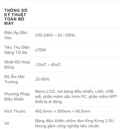
THÔNG SỐ
KỸ THUẬT
TOÀN BỘ
MÁY
Điện Áp Đầu
100-240V ~ 50 / 60Hz
Vào
Tiêu Thụ Điện
≤70W
Năng Tối Đa
Nhiệt Độ Hoạt
-10oC ~ 45oC
Động
Độ Ẩm Môi
15-85%
Trường
Menu LCD, nút bảng điều khiển, LAN, USB,
Phương Pháp
wifi, phần mềm cấu hình PC, phần mềm APP
Điều Khiển
thiết bị di động
Kích Thước
482,6mm × 300mm × 66,6mm
Bảng điều khiển nhôm đen King Kong 1.5U
Vỏ
khung gầm công nghiệp tiêu chuẩn