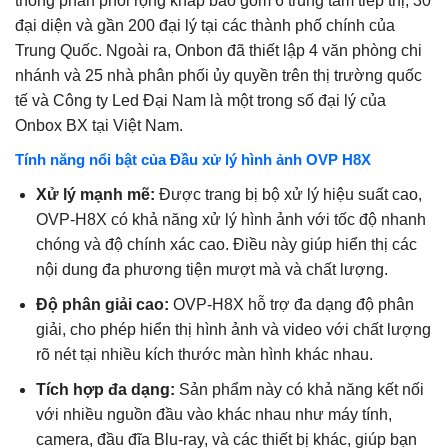
thống phân phối rộng khắp bao gồm 6 trung tâm tiếp thị, 30
đại diện và gần 200 đại lý tại các thành phố chính của
Trung Quốc. Ngoài ra, Onbon đã thiết lập 4 văn phòng chi
nhánh và 25 nhà phân phối ủy quyền trên thị trường quốc
tế và Công ty Led Đại Nam là một trong số đại lý của
Onbox BX tại Việt Nam.
Tính năng nổi bật của Đầu xử lý hình ảnh OVP H8X
Xử lý mạnh mẽ:
Được trang bị bộ xử lý hiệu suất cao,
OVP-H8X có khả năng xử lý hình ảnh với tốc độ nhanh
chóng và độ chính xác cao. Điều này giúp hiển thị các
nội dung đa phương tiện mượt mà và chất lượng.
Độ phân giải cao:
OVP-H8X hỗ trợ đa dạng độ phân
giải, cho phép hiển thị hình ảnh và video với chất lượng
rõ nét tại nhiều kích thước màn hình khác nhau.
Tích hợp đa dạng:
Sản phẩm này có khả năng kết nối
với nhiều nguồn đầu vào khác nhau như máy tính,
camera, đầu đĩa Blu-ray, và các thiết bị khác, giúp bạn