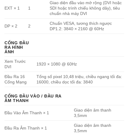
Giao diện đầu vào mở rộng (DVI hoặc
EXT × 1
1
SDI hoặc trình chiếu không dây), tiêu
chuẩn nhà máy DVI
Chuẩn VESA, tương thích ngược
DP × 2
2
DP1.2: 3840 × 2160 @ 60Hz
CỔNG ĐẦU
RA HÌNH
ẢNH
Xem Trước
1920 × 1080 @ 60Hz
DVI
Đầu Ra 16
Tổng số pixel 10,48 triệu, chiều ngang tối đa:
Cổng Mạng
16000, chiều dọc tối đa: 3840
CỔNG ĐẦU VÀO / ĐẦU RA
ÂM THANH
Giao diện âm thanh
Đầu Vào Âm Thanh × 1
3,5mm
Giao diện âm thanh
Đầu Ra Âm Thanh × 1
3,5mm