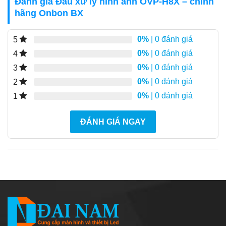
Đánh giá Đầu xử lý hình ảnh OVP-H8X – chính
hãng Onbon BX
0%
| 0 đánh giá
5
0%
| 0 đánh giá
4
0%
| 0 đánh giá
3
0%
| 0 đánh giá
2
0%
| 0 đánh giá
1
ĐÁNH GIÁ NGAY