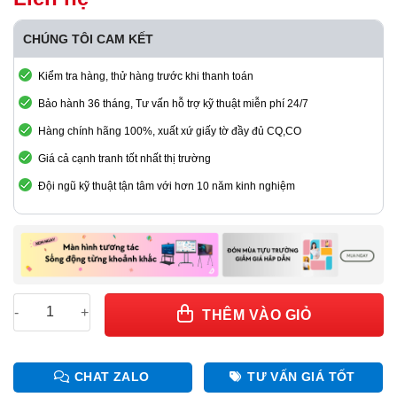
CHÚNG TÔI CAM KẾT
Kiểm tra hàng, thử hàng trước khi thanh toán
Bảo hành 36 tháng, Tư vấn hỗ trợ kỹ thuật miễn phí 24/7
Hàng chính hãng 100%, xuất xứ giấy tờ đầy đủ CQ,CO
Giá cả cạnh tranh tốt nhất thị trường
Đội ngũ kỹ thuật tận tâm với hơn 10 năm kinh nghiệm
Đầu xử lý hình ảnh OVP-H8X - chính hãng Onbon BX số lượng
THÊM VÀO GIỎ
CHAT ZALO
TƯ VẤN GIÁ TỐT