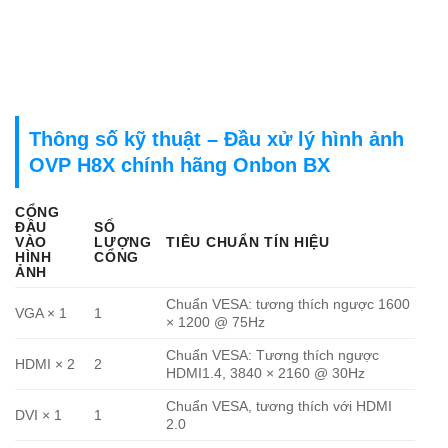
Thông số kỹ thuật – Đầu xử lý hình ảnh
OVP H8X chính hãng Onbon BX
CỔNG
ĐẦU
SỐ
VÀO
LƯỢNG
TIÊU CHUẨN TÍN HIỆU
HÌNH
CỔNG
ẢNH
Chuẩn VESA: tương thích ngược 1600
VGA × 1
1
× 1200 @ 75Hz
Chuẩn VESA: Tương thích ngược
HDMI × 2
2
HDMI1.4, 3840 × 2160 @ 30Hz
Chuẩn VESA, tương thích với HDMI
DVI × 1
1
2.0