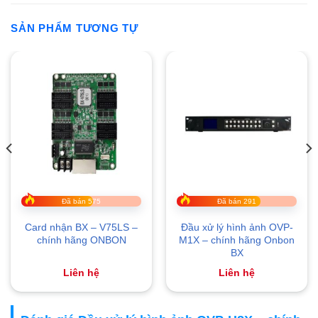
SẢN PHẨM TƯƠNG TỰ
Đã bán 575
Đã bán 291
Card nhận BX – V75LS –
Đầu xử lý hình ảnh OVP-
chính hãng ONBON
M1X – chính hãng Onbon
BX
Liên hệ
Liên hệ