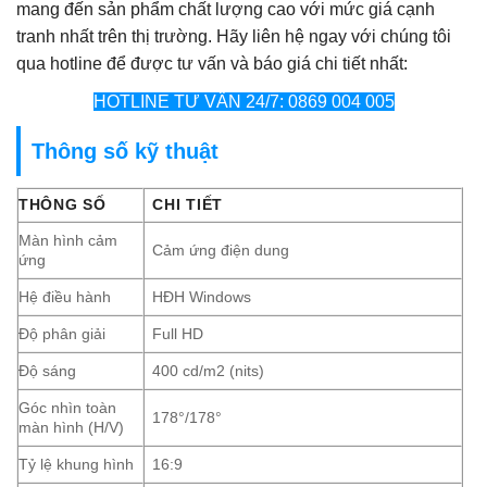
mang đến sản phẩm chất lượng cao với mức giá cạnh
tranh nhất trên thị trường. Hãy liên hệ ngay với chúng tôi
qua hotline để được tư vấn và báo giá chi tiết nhất:
HOTLINE TƯ VẤN 24/7: 0869 004 005
Thông số kỹ thuật
THÔNG SỐ
CHI TIẾT
Màn hình cảm
Cảm ứng điện dung
ứng
Hệ điều hành
HĐH Windows
Độ phân giải
Full HD
Độ sáng
400 cd/m2 (nits)
Góc nhìn toàn
178°/178°
màn hình (H/V)
Tỷ lệ khung hình
16:9