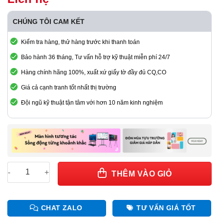
CHÚNG TÔI CAM KẾT
Kiểm tra hàng, thử hàng trước khi thanh toán
Bảo hành 36 tháng, Tư vấn hỗ trợ kỹ thuật miễn phí 24/7
Hàng chính hãng 100%, xuất xứ giấy tờ đầy đủ CQ,CO
Giá cả cạnh tranh tốt nhất thị trường
Đội ngũ kỹ thuật tận tâm với hơn 10 năm kinh nghiệm
Màn hình LCD chân quỳ 50'' cảm ứng điện dung HĐH Windows
THÊM VÀO GIỎ
CHAT ZALO
TƯ VẤN GIÁ TỐT