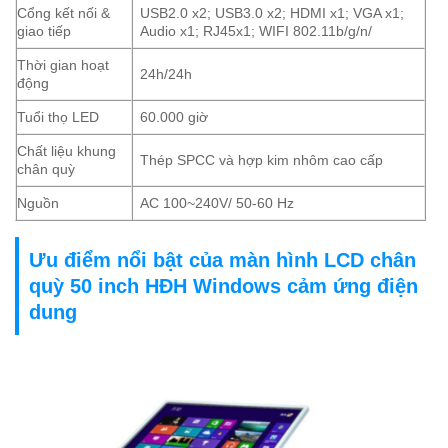
Cổng kết nối &
USB2.0 x2; USB3.0 x2; HDMI x1; VGA x1;
giao tiếp
Audio x1; RJ45x1; WIFI 802.11b/g/n/
Thời gian hoạt
24h/24h
động
Tuổi thọ LED
60.000 giờ
Chất liệu khung
Thép SPCC và hợp kim nhôm cao cấp
chân quỳ
Nguồn
AC 100~240V/ 50-60 Hz
Ưu điểm nổi bật của màn hình LCD chân
quỳ 50 inch HĐH Windows cảm ứng điện
dung