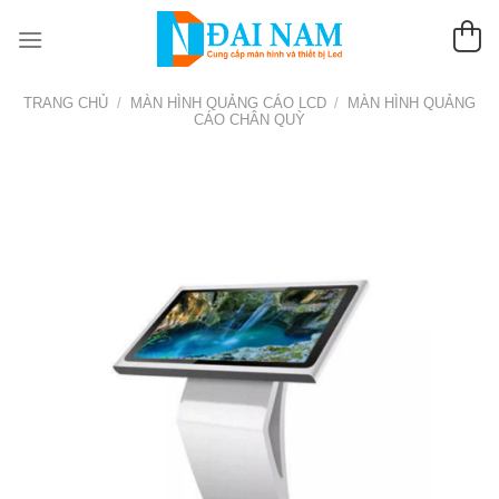
Chuyển
đến
nội
dung
TRANG CHỦ
/
MÀN HÌNH QUẢNG CÁO LCD
/
MÀN HÌNH QUẢNG
CÁO CHÂN QUỲ