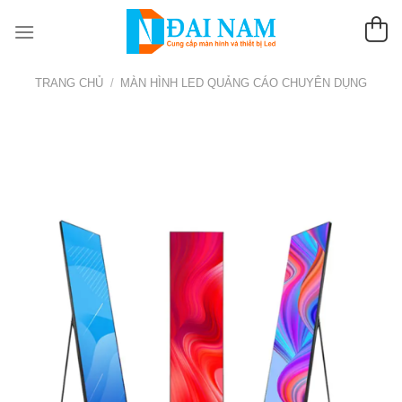
Chuyển
đến
nội
dung
TRANG CHỦ
/
MÀN HÌNH LED QUẢNG CÁO CHUYÊN DỤNG