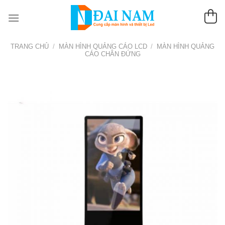
Chuyển
đến
nội
dung
TRANG CHỦ
/
MÀN HÌNH QUẢNG CÁO LCD
/
MÀN HÌNH QUẢNG
CÁO CHÂN ĐỨNG