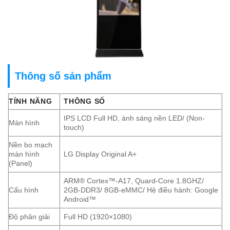
Thông số sản phẩm
TÍNH NĂNG
THÔNG SỐ
IPS LCD Full HD, ánh sáng nền LED/ (Non-
Màn hình
touch)
Nền bo mạch
màn hình
LG Display Original A+
(Panel)
ARM® Cortex™-A17, Quard-Core 1.8GHZ/
Cấu hình
2GB-DDR3/ 8GB-eMMC/ Hệ điều hành: Google
Android™
Độ phân giải
Full HD (1920×1080)