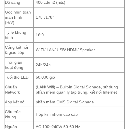
Độ sáng
400 cd/m2 (nits)
Góc nhìn toàn
màn hình
178°/178°
(H/V)
Tỷ lệ khung
16:9
hình
Cổng kết nối
WIFI/ LAN/ USB/ HDMI/ Speaker
& giao tiếp
Thời gian
24h/24h
hoạt động
Tuổi thọ LED
60.000 giờ
Chuẩn
(LAN/ Wifi) – Built-in Digital Signage, sử dụng
Network
phần mềm quản lý tập trung, kết nối Internet
App kết nối
phần mềm CMS Digital Signage
Cấu trúc
Hộp kim nhôm cao cấp
khung
Nguồn
AC 100~240V/ 50-60 Hz.