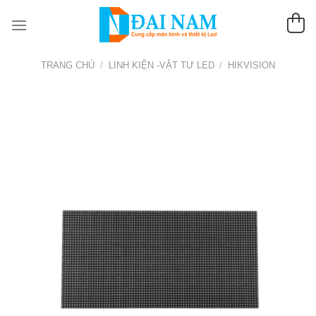
Chuyển
đến
nội
dung
TRANG CHỦ
/
LINH KIỆN -VẬT TƯ LED
/
HIKVISION