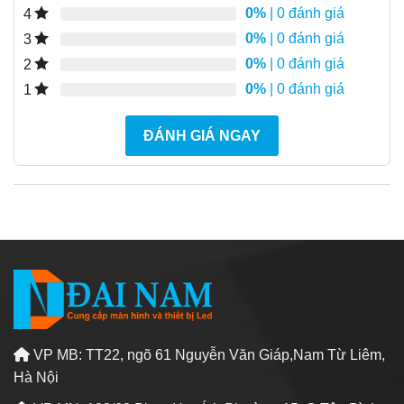
0%
| 0 đánh giá
4
0%
| 0 đánh giá
3
0%
| 0 đánh giá
2
0%
| 0 đánh giá
1
ĐÁNH GIÁ NGAY
VP MB: TT22, ngõ 61 Nguyễn Văn Giáp,Nam Từ Liêm,
Hà Nội