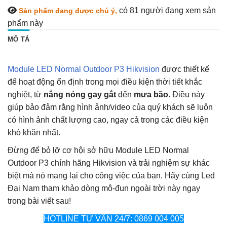
có 81
người đang xem sản
Sản phẩm đang được chú ý,
phẩm này
MÔ TẢ
Module LED Normal Outdoor P3 Hikvision
được thiết kế
để hoạt động ổn định trong mọi điều kiện thời tiết khắc
nghiệt, từ
nắng nóng gay gắt
đến
mưa bão
. Điều này
giúp bảo đảm rằng hình ảnh/video của quý khách sẽ luôn
có hình ảnh chất lượng cao, ngay cả trong các điều kiện
khó khăn nhất.
Đừng để bỏ lỡ cơ hội sở hữu Module LED Normal
Outdoor P3 chính hãng Hikvision và trải nghiệm sự khác
biệt mà nó mang lại cho công việc của bạn. Hãy cùng Led
Đại Nam tham khảo dòng mô-đun ngoài trời này ngay
trong bài viết sau!
HOTLINE TƯ VẤN 24/7: 0869 004 005