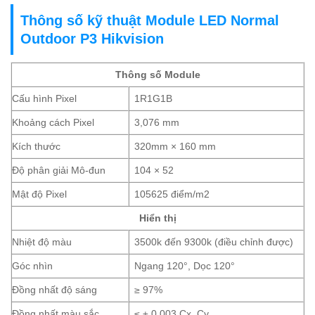
Thông số kỹ thuật Module LED Normal
Outdoor P3 Hikvision
Thông số Module
Cấu hình Pixel
1R1G1B
Khoảng cách Pixel
3,076 mm
Kích thước
320mm × 160 mm
Độ phân giải Mô-đun
104 × 52
Mật độ Pixel
105625 điểm/m2
Hiển thị
Nhiệt độ màu
3500k đến 9300k (điều chỉnh được)
Góc nhìn
Ngang 120°, Dọc 120°
Đồng nhất độ sáng
≥ 97%
Đồng nhất màu sắc
≤ ± 0,003 Cx, Cy