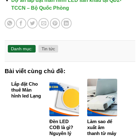
Dự án lắp đặt màn hình LED sân khấu tại QĐ2-
TCCN – Bộ Quốc Phòng
Danh mục:
Tin tức
Bài viết cùng chủ đề:
Lắp đặt Cho
thuê Màn
hình led Lạng
Sơn [BH 36
Tháng]
Đèn LED
Làm sao để
COB là gì?
xuất âm
Nguyên lý
thanh từ máy
hoạt động và
chiếu ra loa