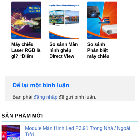
ứng dụng chi
trên máy
tiết
tính?
Máy chiếu
So sánh Màn
So sánh
Laser RGB là
hình ghép
Phân biệt
gì? “Điểm
Direct View
máy chiếu
danh” 4 loại
LED và LCD
bóng đèn và
máy chiếu
– Loại nào tốt
không bóng
phổ biến
hơn?
đèn
Để lại một bình luận
Bạn phải
đăng nhập
để gửi bình luận.
SẢN PHẨM MỚI
Module Màn Hình Led P3.91 Trong Nhà / Ngoài
Trời