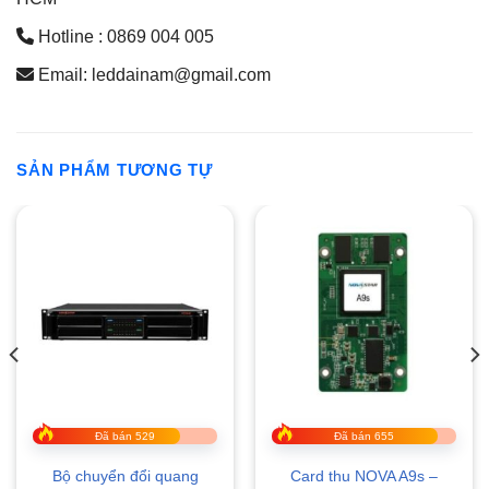
Hotline : 0869 004 005
Email: leddainam@gmail.com
SẢN PHẨM TƯƠNG TỰ
Đã bán 529
Đã bán 655
Bộ chuyển đổi quang
Card thu NOVA A9s –