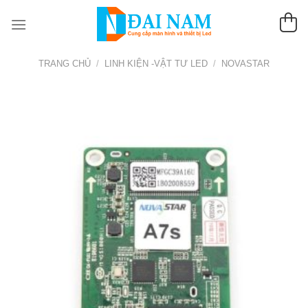
Chuyển
đến
nội
dung
TRANG CHỦ
/
LINH KIỆN -VẬT TƯ LED
/
NOVASTAR