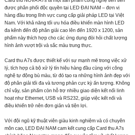
Card thu NOVA A7s là một sản phẩm công nghệ tiên tiến
được phân phối độc quyền tại LED ĐẠI NAM – đơn vị
hàng đầu trong lĩnh vực cung cấp giải pháp LED tại Việt
Nam. Với khả năng tối ưu hóa điều khiển màn hình LED
đa kênh đến độ phân giải cao lên đến 1920 x 1200, sản
phẩm này thích hợp cho các ứng dụng đòi hỏi chất lượng
hình ảnh vượt trội và sắc màu trung thực.
Card thu A7s được thiết kế với sự mạnh mẽ trong việc xử
lý, tích hợp cả bộ xử lý tín hiệu hàng đầu cùng với công
nghệ tự động bù màu, từ đó tạo ra những hình ảnh đẹp với
độ phân giải tối đa và tương phản cực kỳ ấn tượng. Không
chỉ vậy, sản phẩm còn hỗ trợ nhiều giao diện kết nối linh
hoạt như Ethernet, USB và RS232, giúp việc kết nối và
điều khiển trở nên đơn giản và tiện lợi.
Với đội ngũ kỹ thuật viên giàu kinh nghiệm và có chuyên
môn cao, LED ĐẠI NAM cam kết cung cấp Card thu A7s