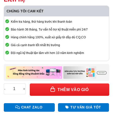
CHÚNG TÔI CAM KẾT
Kiểm tra hàng, thử hàng trước khi thanh toán
Bảo hành 36 tháng, Tư vấn hỗ trợ kỹ thuật miễn phí 24/7
Hàng chính hãng 100%, xuất xứ giấy tờ đầy đủ CQ,CO
Giá cả cạnh tranh tốt nhất thị trường
Đội ngũ kỹ thuật tận tâm với hơn 10 năm kinh nghiệm
Card thu NOVA A7s - chính hãng Novastar số lượng
THÊM VÀO GIỎ
CHAT ZALO
TƯ VẤN GIÁ TỐT