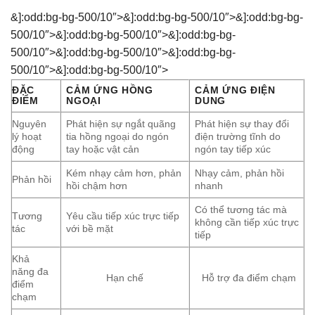
&]:odd:bg-bg-500/10″>
&]:odd:bg-bg-500/10″>
&]:odd:bg-bg-
500/10″>
&]:odd:bg-bg-500/10″>
&]:odd:bg-bg-
500/10″>
&]:odd:bg-bg-500/10″>
&]:odd:bg-bg-
500/10″>
&]:odd:bg-bg-500/10″>
ĐẶC
CẢM ỨNG HỒNG
CẢM ỨNG ĐIỆN
ĐIỂM
NGOẠI
DUNG
Nguyên
Phát hiện sự ngắt quãng
Phát hiện sự thay đổi
lý hoạt
tia hồng ngoại do ngón
điện trường tĩnh do
động
tay hoặc vật cản
ngón tay tiếp xúc
Kém nhạy cảm hơn, phản
Nhạy cảm, phản hồi
Phản hồi
hồi chậm hơn
nhanh
Có thể tương tác mà
Tương
Yêu cầu tiếp xúc trực tiếp
không cần tiếp xúc trực
tác
với bề mặt
tiếp
Khả
năng đa
Hạn chế
Hỗ trợ đa điểm chạm
điểm
chạm