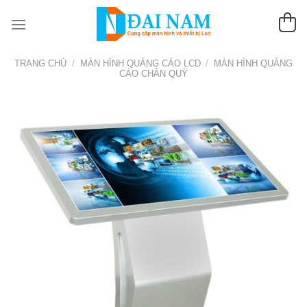
Chuyển
đến
nội
dung
TRANG CHỦ
/
MÀN HÌNH QUẢNG CÁO LCD
/
MÀN HÌNH QUẢNG
CÁO CHÂN QUỲ