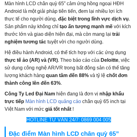
Màn hình LCD chân quỳ 65” cảm ứng hồng ngoại HĐH
Android là một giải pháp tiên tiến, đem lại nhiều lợi ích
thực tế cho người dùng,
đặc biệt trong lĩnh vực dịch vụ
.
Sản phẩm này không chỉ
tạo ấn tượng mạnh mẽ
với kích
thước lớn và giao diện hiện đại, mà còn mang lại
trải
nghiệm tương tác
tuyệt vời cho người dùng.
Hệ điều hành Android, có thể tích hợp với các ứng dụng
thực tế ảo (AR)
và (VR)
. Theo báo cáo của
Deloitte
, việc
sử dụng công nghệ AR/VR trong bất động sản có thể tăng
lượng khách hàng
quan tâm đến 88%
và tỷ lệ
chốt đơn
thành công lên đến 63%
.
Công Ty Led Đại Nam
hiện đang là đơn vị
nhập khẩu
trực tiếp
Màn hình LCD quảng cáo
chân quỳ 65 inch tại
Việt Nam với mức
giá tốt nhất
!
HOTLINE TƯ VẤN 24/7: 0869 004 005
Đặc điểm Màn hình LCD chân quỳ 65”