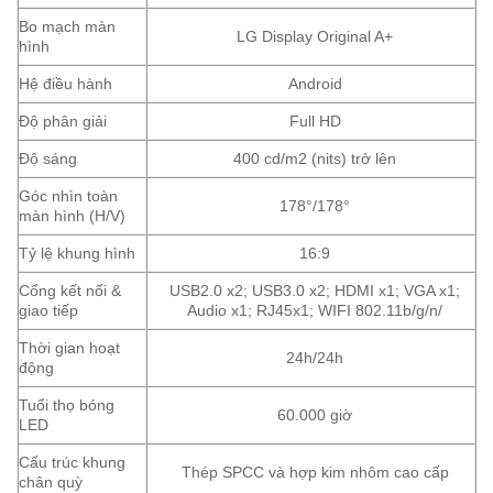
Bo mạch màn
LG Display Original A+
hình
Hệ điều hành
Android
Độ phân giải
Full HD
Độ sáng
400 cd/m2 (nits) trở lên
Góc nhìn toàn
178°/178°
màn hình (H/V)
Tỷ lệ khung hình
16:9
Cổng kết nối &
USB2.0 x2; USB3.0 x2; HDMI x1; VGA x1;
giao tiếp
Audio x1; RJ45x1; WIFI 802.11b/g/n/
Thời gian hoạt
24h/24h
động
Tuổi thọ bóng
60.000 giờ
LED
Cấu trúc khung
Thép SPCC và hợp kim nhôm cao cấp
chân quỳ