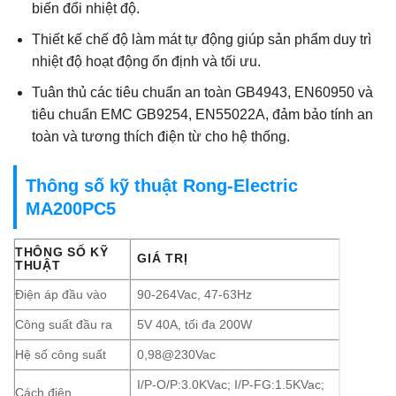
biến đổi nhiệt độ.
Thiết kế chế độ làm mát tự động giúp sản phẩm duy trì
nhiệt độ hoạt động ổn định và tối ưu.
Tuân thủ các tiêu chuẩn an toàn GB4943, EN60950 và
tiêu chuẩn EMC GB9254, EN55022A, đảm bảo tính an
toàn và tương thích điện từ cho hệ thống.
Thông số kỹ thuật Rong-Electric
MA200PC5
THÔNG SỐ KỸ
GIÁ TRỊ
THUẬT
Điện áp đầu vào
90-264Vac, 47-63Hz
Công suất đầu ra
5V 40A, tối đa 200W
Hệ số công suất
0,98@230Vac
I/P-O/P:3.0KVac; I/P-FG:1.5KVac;
Cách điện