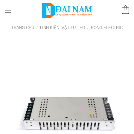
Chuyển
đến
nội
dung
TRANG CHỦ
/
LINH KIỆN -VẬT TƯ LED
/
RONG ELECTRIC