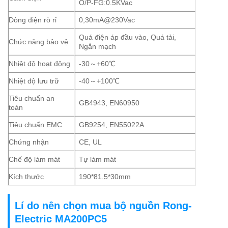
O/P-FG:0.5KVac
Dòng điện rò rỉ
0,30mA@230Vac
Quá điện áp đầu vào, Quá tải,
Chức năng bảo vệ
Ngắn mạch
Nhiệt độ hoạt động
-30～+60℃
Nhiệt độ lưu trữ
-40～+100℃
Tiêu chuẩn an
GB4943, EN60950
toàn
Tiêu chuẩn EMC
GB9254, EN55022A
Chứng nhận
CE, UL
Chế độ làm mát
Tự làm mát
Kích thước
190*81.5*30mm
Lí do nên chọn mua bộ nguồn Rong-
Electric MA200PC5