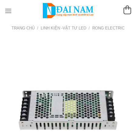
Chuyển
đến
nội
dung
TRANG CHỦ
/
LINH KIỆN -VẬT TƯ LED
/
RONG ELECTRIC