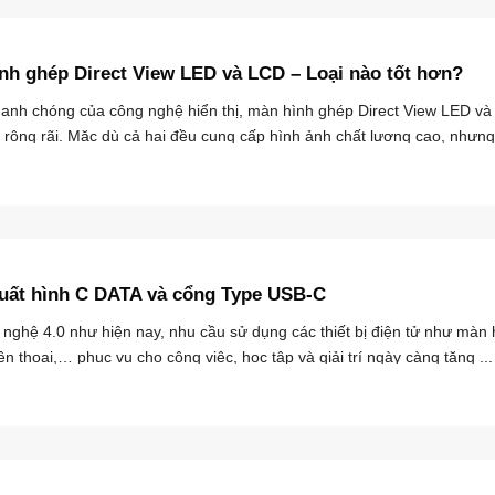
nh ghép Direct View LED và LCD – Loại nào tốt hơn?
nhanh chóng của công nghệ hiển thị, màn hình ghép Direct View LED v
rộng rãi. Mặc dù cả hai đều cung cấp hình ảnh chất lượng cao, nhưng 
uất hình C DATA và cổng Type USB-C
 nghệ 4.0 như hiện nay, nhu cầu sử dụng các thiết bị điện tử như màn 
ện thoại,… phục vụ cho công việc, học tập và giải trí ngày càng tăng ...