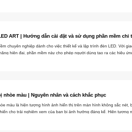
ED ART | Hướng dẫn cài đặt và sử dụng phần mềm chi t
m chuyên nghiệp dành cho việc thiết kế và lập trình đèn LED. Với gia
 năng hiện đại, phần mềm này cho phép người dùng tạo ra các hiệu ứng
ị nhòe màu | Nguyên nhân và cách khắc phục
òe màu là hiện tượng hình ảnh hiển thị trên màn hình không sắc nét, 
khiến cho trải nghiệm xem của bạn bị ảnh hưởng đáng kể. Hiện tượng nà