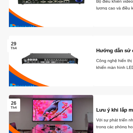
Bộ điều khiển video
lượng cao và điều 
...
29
Th4
Hướng dẫn sử d
Công nghệ hiển thị
khiển màn hình LED 
26
Th4
Lưu ý khi lắp 
Với sự phát triển 
trong các phòng họ