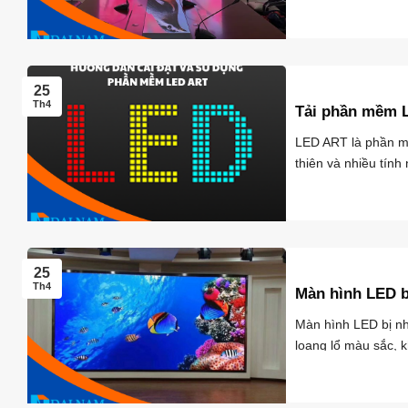
trình chiếu sắc ...
25
Th4
Tải phần mềm L
LED ART là phần mề
thiện và nhiều tính
25
Th4
Màn hình LED b
Màn hình LED bị nh
loang lổ màu sắc, 