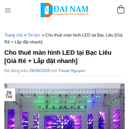
Chuyển
đến
nội
dung
Trang chủ
»
Tin tức
»
Cho thuê màn hình LED tại Bạc Liêu [Giá
Rẻ + Lắp đặt nhanh]
Cho thuê màn hình LED tại Bạc Liêu
[Giá Rẻ + Lắp đặt nhanh]
Đã đăng trên
26/08/2020
bởi
Thuan Nguyen
26
Th8