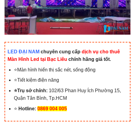
LED ĐẠI NAM
chuyên cung cấp
dịch vụ cho thuê
Màn Hình Led tại Bạc Liêu
chính hãng giá tốt.
⭐Màn hình hiển thị sắc nét, sống động
⭐Tiết kiệm điện năng
⭐Trụ sở chính:
102/63 Phan Huy Ích Phường 15,
Quận Tân Bình, Tp.HCM
⭐
Hotline:
0869 004 005