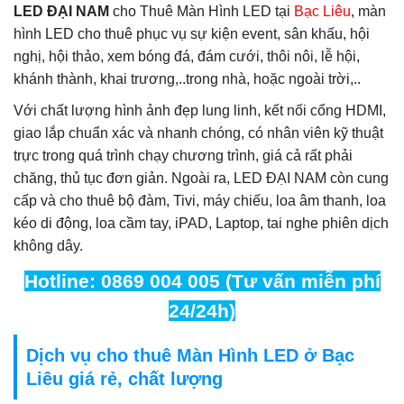
LED ĐẠI NAM
cho Thuê Màn Hình LED tại
Bạc Liêu
, màn
hình LED cho thuê phục vụ sự kiện event, sân khấu, hội
nghị, hội thảo, xem bóng đá, đám cưới, thôi nôi, lễ hội,
khánh thành, khai trương,..trong nhà, hoặc ngoài trời,..
Với chất lượng hình ảnh đẹp lung linh, kết nối cổng HDMI,
giao lắp chuẩn xác và nhanh chóng, có nhân viên kỹ thuật
trực trong quá trình chạy chương trình, giá cả rất phải
chăng, thủ tục đơn giản. Ngoài ra, LED ĐẠI NAM còn cung
cấp và cho thuê bộ đàm, Tivi, máy chiếu, loa âm thanh, loa
kéo di động, loa cầm tay, iPAD, Laptop, tai nghe phiên dịch
không dây.
Hotline: 0869 004 005 (Tư vấn miễn phí
24/24h)
Dịch vụ cho thuê Màn Hình LED ở Bạc
Liêu giá rẻ, chất lượng