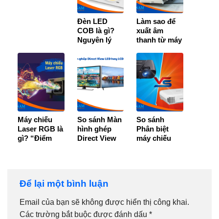
Đèn LED
Làm sao để
COB là gì?
xuất âm
Nguyên lý
thanh từ máy
hoạt động và
chiếu ra loa
ứng dụng chi
trên máy
tiết
tính?
Máy chiếu
So sánh Màn
So sánh
Laser RGB là
hình ghép
Phân biệt
gì? “Điểm
Direct View
máy chiếu
danh” 4 loại
LED và LCD
bóng đèn và
máy chiếu
– Loại nào tốt
không bóng
phổ biến
hơn?
đèn
Để lại một bình luận
Email của bạn sẽ không được hiển thị công khai.
Các trường bắt buộc được đánh dấu
*