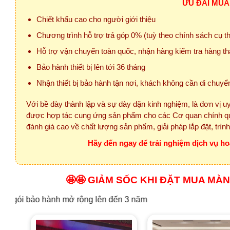
ƯU ĐÃI MUA
Chiết khấu cao cho người giới thiệu
Chương trình hỗ trợ trả góp 0% (tuỳ theo chính sách cụ 
Hỗ trợ vận chuyển toàn quốc, nhận hàng kiểm tra hàng th
Bảo hành thiết bị lên tới 36 tháng
Nhận thiết bị bảo hành tận nơi, khách không cần di chuyể
Với bề dày thành lập và sự dày dặn kinh nghiệm, là đơn vị uy
được hợp tác cung ứng sản phẩm cho các Cơ quan chính qu
đánh giá cao về chất lượng sản phẩm, giải pháp lắp đặt, trìn
Hãy đến ngay để trải nghiệm dịch vụ h
🤩🤩 GIẢM SỐC KHI ĐẶT MUA MÀN 
 rộng lên đến 3 năm