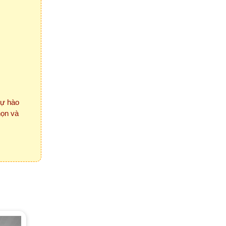
tự hào
họn và