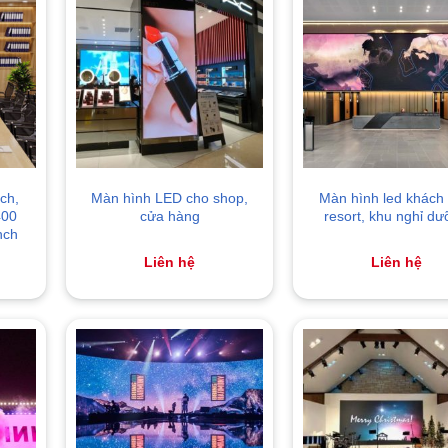
ch,
Màn hình LED cho shop,
Màn hình led khách 
400
cửa hàng
resort, khu nghỉ d
nch
Liên hệ
Liên hệ