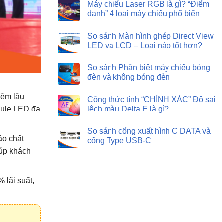
Máy chiếu Laser RGB là gì? “Điểm
danh” 4 loại máy chiếu phổ biến
So sánh Màn hình ghép Direct View
LED và LCD – Loại nào tốt hơn?
So sánh Phân biệt máy chiếu bóng
đèn và không bóng đèn
iệm lâu
Công thức tính “CHÍNH XÁC” Độ sai
dule LED đa
lệch màu Delta E là gì?
So sánh cổng xuất hình C DATA và
ảo chất
cổng Type USB-C
iúp khách
 lãi suất,