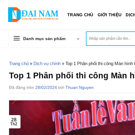
Chuyển
đến
TRANG CHỦ
GIỚI THIỆU
DỊC
nội
dung
Tìm
Danh mục sản phẩm
kiếm:
Trang chủ
»
Dịch vụ chính
»
Top 1 Phân phối thi công Màn hình 
Top 1 Phân phối thi công Màn h
Đã đăng trên
28/02/2024
bởi
Thuan Nguyen
28
Th2