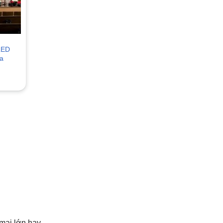
LED
a
 mại lớn hay