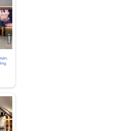
sạn,
ưỡng