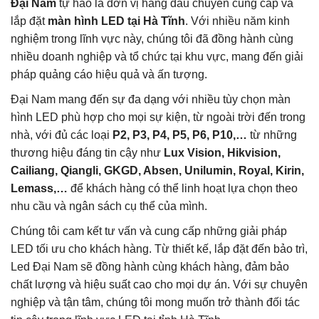
Đại Nam
tự hào là đơn vị hàng đầu chuyên cung cấp và
lắp đặt
màn hình LED tại Hà Tĩnh
. Với nhiều năm kinh
nghiệm trong lĩnh vực này, chúng tôi đã đồng hành cùng
nhiều doanh nghiệp và tổ chức tại khu vực, mang đến giải
pháp quảng cáo hiệu quả và ấn tượng.
Đại Nam mang đến sự đa dạng với nhiều tùy chọn màn
hình LED phù hợp cho mọi sự kiện, từ ngoài trời đến trong
nhà, với đủ các loại
P2, P3, P4, P5, P6, P10,…
từ những
thương hiệu đáng tin cậy như
Lux Vision, Hikvision,
Cailiang, Qiangli, GKGD, Absen, Unilumin, Royal, Kirin,
Lemass,…
để khách hàng có thể linh hoạt lựa chọn theo
nhu cầu và ngân sách cụ thể của mình.
Chúng tôi cam kết tư vấn và cung cấp những giải pháp
LED tối ưu cho khách hàng. Từ thiết kế, lắp đặt đến bảo trì,
Led Đại Nam sẽ đồng hành cùng khách hàng, đảm bảo
chất lượng và hiệu suất cao cho mọi dự án. Với sự chuyên
nghiệp và tận tâm, chúng tôi mong muốn trở thành đối tác