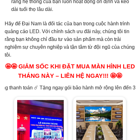
rằng hệ thống của bạn luôn hoạt động ổn định và kéo
dài tuổi thọ lâu dài.
Hãy để Đại Nam là đối tác của bạn trong cuộc hành trình
quảng cáo LED. Với chính sách ưu đãi này, chúng tôi tin
rằng bạn không chỉ đầu tư vào sản phẩm mà còn trải
nghiệm sự chuyên nghiệp và tận tâm từ đội ngũ của chúng
tôi.
🤩🤩 GIẢM SỐC KHI ĐẶT MUA MÀN HÌNH LED
THÁNG NÀY – LIÊN HỆ NGAY!!! 🤩🤩
️ Tặng ngay gói bảo hành mở rộng lên đến 3 năm