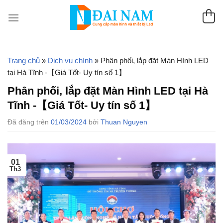
Chuyển
đến
nội
dung
Trang chủ
»
Dịch vụ chính
»
Phân phối, lắp đặt Màn Hình LED
tại Hà Tĩnh -【Giá Tốt- Uy tín số 1】
Phân phối, lắp đặt Màn Hình LED tại Hà
Tĩnh -【Giá Tốt- Uy tín số 1】
Đã đăng trên
01/03/2024
bởi
Thuan Nguyen
01
Th3