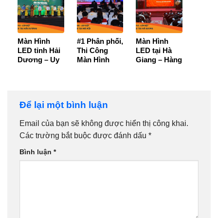
nhất]
năm sử dụng
+ Bảo Hành
chính hãng
36 tháng】
Màn Hình
#1 Phân phối,
Màn Hình
LED tỉnh Hải
Thi Công
LED tại Hà
Dương – Uy
Màn Hình
Giang – Hàng
tín, chính
LED tại Hà
Nhập Khẩu –
hãng, báo giá
Nội – Giá tốt
Giá Tốt – BH
tốt nhất
– Bảo hành
36T
36 tháng
Để lại một bình luận
Email của bạn sẽ không được hiển thị công khai.
Các trường bắt buộc được đánh dấu
*
Bình luận
*