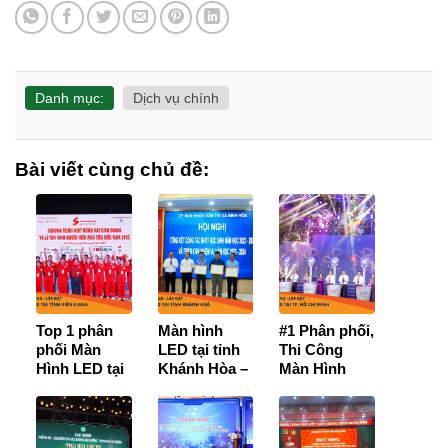
Danh mục:
Dịch vụ chính
Bài viết cùng chủ đề:
Top 1 phân
Màn hình
#1 Phân phối,
phối Màn
LED tại tỉnh
Thi Công
Hình LED tại
Khánh Hòa –
Màn Hình
Kiên Giang
Cam kết
LED tại TP
[Chính hãng,
chính hãng,
Hồ Chí
Giá rẻ, nhiều
Giá Tốt nhất,
Minh【Ưu
mẫu mới
Bảo hành 3
Đãi Cực Tốt