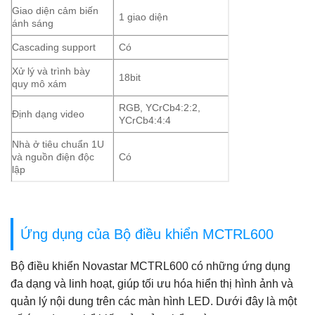
Giao diện cảm biến
1 giao diện
ánh sáng
Cascading support
Có
Xử lý và trình bày
18bit
quy mô xám
RGB, YCrCb4:2:2,
Định dạng video
YCrCb4:4:4
Nhà ở tiêu chuẩn 1U
và nguồn điện độc
Có
lập
Ứng dụng của Bộ điều khiển MCTRL600
Bộ điều khiển Novastar MCTRL600 có những ứng dụng
đa dạng và linh hoạt, giúp tối ưu hóa hiển thị hình ảnh và
quản lý nội dung trên các màn hình LED. Dưới đây là một