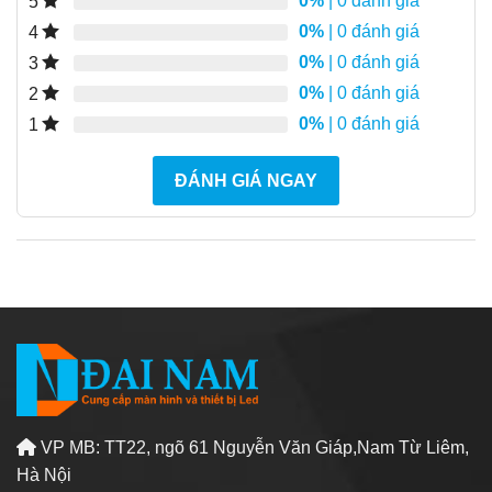
0%
| 0 đánh giá
5
0%
| 0 đánh giá
4
0%
| 0 đánh giá
3
0%
| 0 đánh giá
2
0%
| 0 đánh giá
1
ĐÁNH GIÁ NGAY
VP MB: TT22, ngõ 61 Nguyễn Văn Giáp,Nam Từ Liêm,
Hà Nội