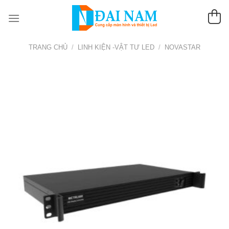
Chuyển
đến
nội
dung
TRANG CHỦ
/
LINH KIỆN -VẬT TƯ LED
/
NOVASTAR