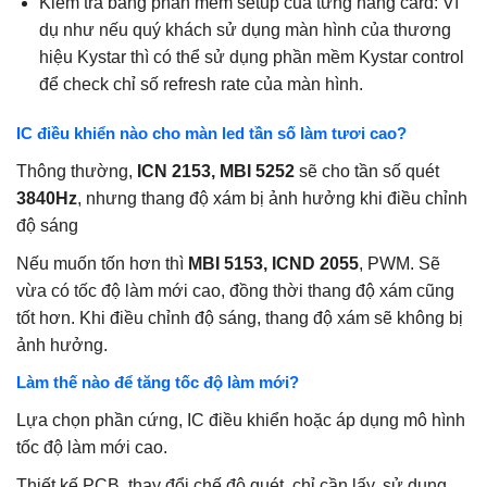
Kiểm tra bằng phần mềm setup của từng hãng card: Ví
dụ như nếu quý khách sử dụng màn hình của thương
hiệu Kystar thì có thể sử dụng phần mềm Kystar control
để check chỉ số refresh rate của màn hình.
IC điều khiển nào cho màn led tần số làm tươi cao?
Thông thường,
ICN 2153, MBI 5252
sẽ cho tần số quét
3840Hz
, nhưng thang độ xám bị ảnh hưởng khi điều chỉnh
độ sáng
Nếu muốn tốn hơn thì
MBI 5153, ICND 2055
, PWM. Sẽ
vừa có tốc độ làm mới cao, đồng thời thang độ xám cũng
tốt hơn. Khi điều chỉnh độ sáng, thang độ xám sẽ không bị
ảnh hưởng.
Làm thế nào để tăng tốc độ làm mới?
Lựa chọn phần cứng, IC điều khiển hoặc áp dụng mô hình
tốc độ làm mới cao.
Thiết kế PCB, thay đổi chế độ quét, chỉ cần lấy, sử dụng