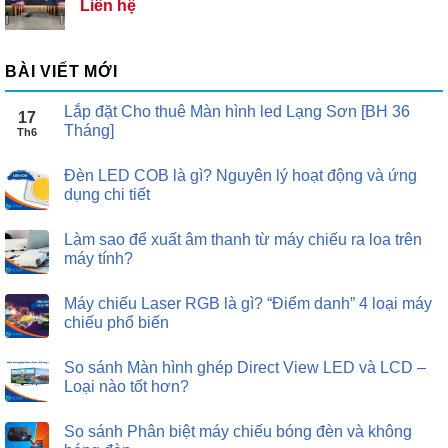
Liên hệ
BÀI VIẾT MỚI
Lắp đặt Cho thuê Màn hình led Lạng Sơn [BH 36
17
Tháng]
Th6
Đèn LED COB là gì? Nguyên lý hoạt động và ứng
dụng chi tiết
Làm sao để xuất âm thanh từ máy chiếu ra loa trên
máy tính?
Máy chiếu Laser RGB là gì? “Điểm danh” 4 loại máy
chiếu phổ biến
So sánh Màn hình ghép Direct View LED và LCD –
Loại nào tốt hơn?
So sánh Phân biệt máy chiếu bóng đèn và không