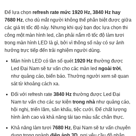
Để lựa chọn
refresh rate mức 1920 Hz, 3840 Hz hay
7680 Hz
, cho dù mắt người không thể phân biệt được giữa
các giá trị tốc độ này. Nhưng khi quý bạn đọc lựa chọn thi
công một màn hình led, cần phải nắm rõ tốc độ làm tươi
trong màn hình LED là gì, bởi vì thông số này có sự ảnh
hưởng trực tiếp đến trải nghiệm người dùng.
Màn hình LED có tần số quét
1920 Hz
thường được
Led Đại Nam sẽ tư vấn cho các màn led
ngoài trời
,
như quảng cáo, biển báo. Thường người xem sẽ quan
sát từ khoảng cách xa.
Đối với refresh rate
3840 Hz
thường được Led Đại
Nam tư vấn cho các sự kiện
trong nhà
như quảng cáo,
hội nghị, triển lãm, sân khấu, tiệc cưới. Để chất lượng
hình ảnh cao và khả năng tái tạo màu sắc chân thực.
Khả năng làm tươi
7680 Hz
, Đại Nam sẽ tư vấn chuyên
dụng trong ngành
điện ảnh 3D
, nơi yêu cầu độ phân