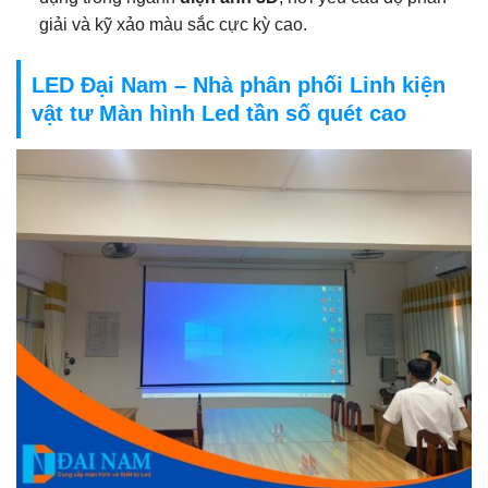
giải và kỹ xảo màu sắc cực kỳ cao.
LED Đại Nam – Nhà phân phối Linh kiện
vật tư Màn hình Led tần số quét cao