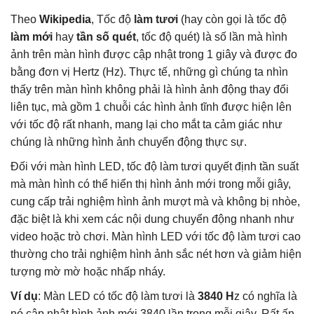
Theo
Wikipedia
,
Tốc độ
làm tươi
(hay còn gọi là tốc độ
làm mới
hay
tần số quét
, tốc độ quét) là số lần mà hình
ảnh trên màn hình được cập nhật trong 1 giây và được đo
bằng đơn vị Hertz (Hz). Thực tế, những gì chúng ta nhìn
thấy trên màn hình không phải là hình ảnh động thay đổi
liên tục, mà gồm 1 chuỗi các hình ảnh tĩnh được hiện lên
với tốc độ rất nhanh, mang lại cho mắt ta cảm giác như
chúng là những hình ảnh chuyển động thực sự.
Đối với màn hình LED, tốc độ làm tươi quyết định tần suất
mà màn hình có thể hiển thị hình ảnh mới trong mỗi giây,
cung cấp trải nghiệm hình ảnh mượt mà và không bị nhòe,
đặc biệt là khi xem các nội dung chuyển động nhanh như
video hoặc trò chơi. Màn hình LED với tốc độ làm tươi cao
thường cho trải nghiệm hình ảnh sắc nét hơn và giảm hiện
tượng mờ mờ hoặc nhấp nháy.
Ví dụ
: Màn LED có tốc độ làm tươi là
3840 H
z có nghĩa là
nó cập nhật hình ảnh mới 3840 lần trong mỗi giây. Rất ấn