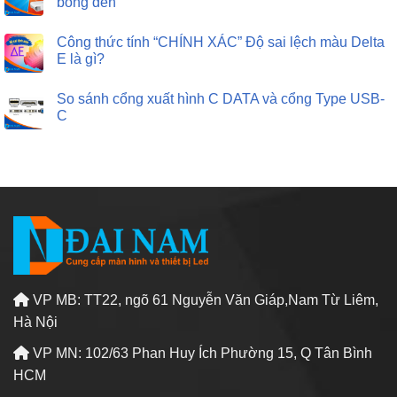
bóng đèn
Công thức tính “CHÍNH XÁC” Độ sai lệch màu Delta
E là gì?
So sánh cổng xuất hình C DATA và cổng Type USB-
C
VP MB: TT22, ngõ 61 Nguyễn Văn Giáp,Nam Từ Liêm,
Hà Nội
VP MN: 102/63 Phan Huy Ích Phường 15, Q Tân Bình
HCM