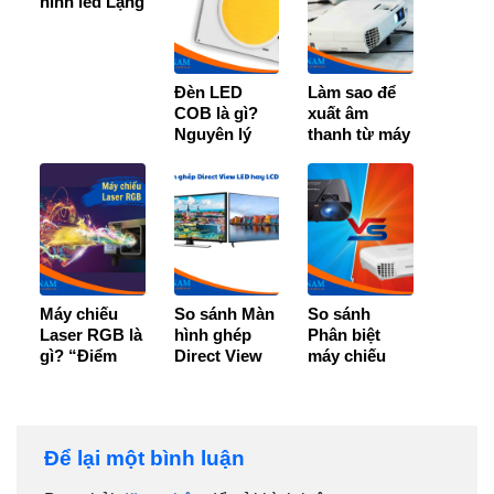
hình led Lạng
Sơn [BH 36
Tháng]
Đèn LED
Làm sao để
COB là gì?
xuất âm
Nguyên lý
thanh từ máy
hoạt động và
chiếu ra loa
ứng dụng chi
trên máy
tiết
tính?
Máy chiếu
So sánh Màn
So sánh
Laser RGB là
hình ghép
Phân biệt
gì? “Điểm
Direct View
máy chiếu
danh” 4 loại
LED và LCD
bóng đèn và
máy chiếu
– Loại nào tốt
không bóng
phổ biến
hơn?
đèn
Để lại một bình luận