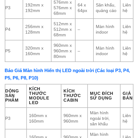
576mm x
192mm x
64 x
Sân khấu,
Liên
P3
576mm x
192mm
64px
quảng cáo
hệ
68mm
512mm x
256mm x
Màn hình
Liên
P4
512mm x
–
128mm
indoor
hệ
68mm
960mm x
320mm x
Màn hình
Liên
P5
960mm x
–
160mm
indoor
hệ
80mm
Báo Giá Màn hình Hiển thị LED ngoài trời (Các loại P3, P4,
P5, P6, P8, P10)
KÍCH
DÒNG
KÍCH
THƯỚC
MỤC ĐÍCH
GIÁ
SẢN
THƯỚC
MODULE
SỬ DỤNG
BÁN
PHẨM
CABIN
LED
Màn hình
160mm x
960mm x
Liên
P3
ngoài trời,
160mm
960mm
hệ
sân khấu
Màn hình
160mm x
960mm x
Liên