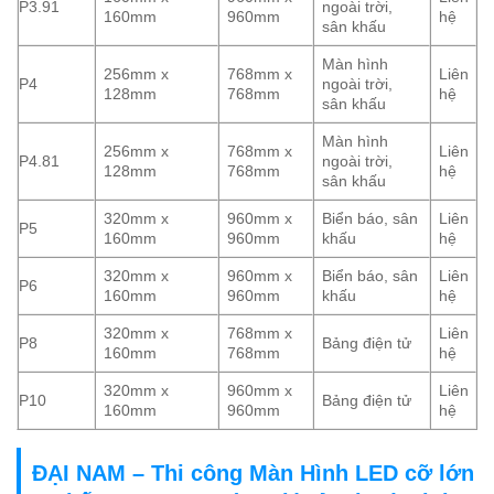
P3.91
ngoài trời,
160mm
960mm
hệ
sân khấu
Màn hình
256mm x
768mm x
Liên
P4
ngoài trời,
128mm
768mm
hệ
sân khấu
Màn hình
256mm x
768mm x
Liên
P4.81
ngoài trời,
128mm
768mm
hệ
sân khấu
320mm x
960mm x
Biển báo, sân
Liên
P5
160mm
960mm
khấu
hệ
320mm x
960mm x
Biển báo, sân
Liên
P6
160mm
960mm
khấu
hệ
320mm x
768mm x
Liên
P8
Bảng điện tử
160mm
768mm
hệ
320mm x
960mm x
Liên
P10
Bảng điện tử
160mm
960mm
hệ
ĐẠI NAM – Thi công Màn Hình LED cỡ lớn