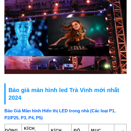
Báo giá màn hình led Trà Vinh mới nhất
2024
Báo Giá Màn hình Hiển thị LED trong nhà (Các loại P1,
P2/P25, P3, P4, P5)
KÍCH
DÒNG
KÍCH
ĐỘ
MỤC