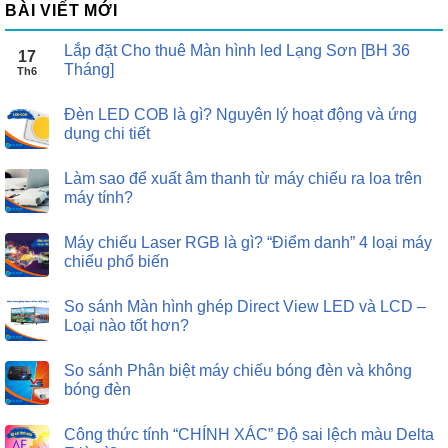
BÀI VIẾT MỚI
Lắp đặt Cho thuê Màn hình led Lạng Sơn [BH 36
17
Tháng]
Th6
Đèn LED COB là gì? Nguyên lý hoạt động và ứng
dụng chi tiết
Làm sao để xuất âm thanh từ máy chiếu ra loa trên
máy tính?
Máy chiếu Laser RGB là gì? “Điểm danh” 4 loại máy
chiếu phổ biến
So sánh Màn hình ghép Direct View LED và LCD –
Loại nào tốt hơn?
So sánh Phân biệt máy chiếu bóng đèn và không
bóng đèn
Công thức tính “CHÍNH XÁC” Độ sai lệch màu Delta