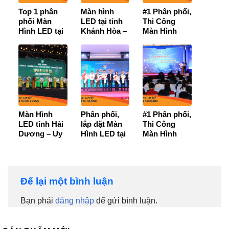
Top 1 phân
Màn hình
#1 Phân phối,
phối Màn
LED tại tỉnh
Thi Công
Hình LED tại
Khánh Hòa –
Màn Hình
Kiên Giang
Cam kết
LED tại TP
[Chính hãng,
chính hãng,
Hồ Chí
Giá rẻ, nhiều
Giá Tốt nhất,
Minh【Ưu
mẫu mới
Bảo hành 3
Đãi Cực Tốt
nhất]
năm sử dụng
+ Bảo Hành
chính hãng
36 tháng】
Màn Hình
Phân phối,
#1 Phân phối,
LED tỉnh Hải
lắp đặt Màn
Thi Công
Dương – Uy
Hình LED tại
Màn Hình
tín, chính
Hà Tĩnh -
LED tại Hà
hãng, báo giá
【Giá Tốt- Uy
Nội – Giá tốt
tốt nhất
tín số 1】
– Bảo hành
36 tháng
Để lại một bình luận
Bạn phải
đăng nhập
để gửi bình luận.