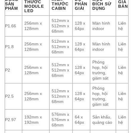
THƯỚC
GIÁ
SẢN
THƯỚC
PHÂN
ĐÍCH SỬ
MODULE
BÁN
PHẨM
CABIN
GIẢI
DỤNG
LED
512mm x
256mm x
128 x
Màn hình
Liên
P1.66
512mm x
128mm
64px
indoor
hệ
68mm
512mm x
256mm x
128 x
Màn hình
Liên
P1.8
512mm x
128mm
64px
indoor
hệ
68mm
Phòng
512mm x
256mm x
128 x
họp, hội
Liên
P2
512mm x
128mm
64px
trường,
hệ
68mm
giám sát
Phòng
512mm x
256mm x
128 x
họp, hội
Liên
P2.5
512mm x
128mm
64px
trường,
hệ
68mm
giám sát
576mm x
192mm x
64 x
Sân khấu,
Liên
P2.97
576mm x
192mm
64px
quảng cáo
hệ
68mm