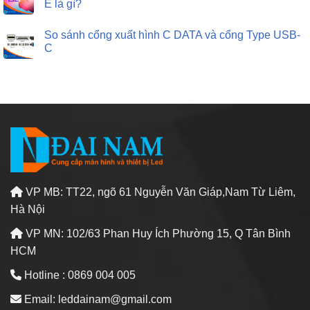
E là gì?
So sánh cổng xuất hình C DATA và cổng Type USB-
C
VP MB: TT22, ngõ 61 Nguyễn Văn Giáp,Nam Từ Liêm,
Hà Nội
VP MN: 102/63 Phan Huy Ích Phường 15, Q Tân Bình
HCM
Hotline : 0869 004 005
Email: leddainam@gmail.com