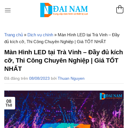
Chuyển
đến
nội
dung
Trang chủ
»
Dịch vụ chính
»
Màn Hình LED tại Trà Vinh – Đầy
đủ kích cỡ, Thi Công Chuyên Nghiệp | Giá TỐT NHẤT
Màn Hình LED tại Trà Vinh – Đầy đủ kích
cỡ, Thi Công Chuyên Nghiệp | Giá TỐT
NHẤT
Đã đăng trên
08/08/2023
bởi
Thuan Nguyen
08
Th8