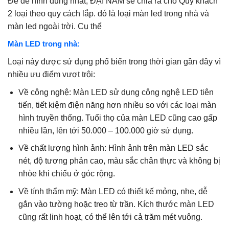
Để dễ hình dung nhất, ĐẠI NAM sẽ chia ra cho Quý khách
2 loại theo quy cách lắp. đó là loại màn led trong nhà và
màn led ngoài trời. Cụ thể
Màn LED trong nhà:
Loại này được sử dụng phổ biến trong thời gian gần đây vì
nhiều ưu điểm vượt trội:
Về công nghệ: Màn LED sử dụng công nghệ LED tiên
tiến, tiết kiệm điện năng hơn nhiều so với các loại màn
hình truyền thống. Tuổi thọ của màn LED cũng cao gấp
nhiều lần, lên tới 50.000 – 100.000 giờ sử dụng.
Về chất lượng hình ảnh: Hình ảnh trên màn LED sắc
nét, độ tương phản cao, màu sắc chân thực và không bị
nhòe khi chiếu ở góc rộng.
Về tính thẩm mỹ: Màn LED có thiết kế mỏng, nhẹ, dễ
gắn vào tường hoặc treo từ trần. Kích thước màn LED
cũng rất linh hoạt, có thể lên tới cả trăm mét vuông.