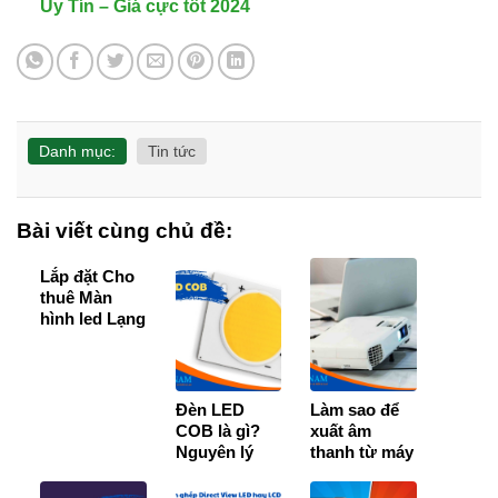
Uy Tín – Giá cực tốt 2024
Danh mục:
Tin tức
Bài viết cùng chủ đề:
Lắp đặt Cho
thuê Màn
hình led Lạng
Sơn [BH 36
Tháng]
Đèn LED
Làm sao để
COB là gì?
xuất âm
Nguyên lý
thanh từ máy
hoạt động và
chiếu ra loa
ứng dụng chi
trên máy