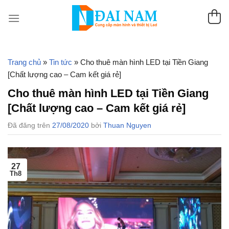
Chuyển
đến
nội
dung
Trang chủ
»
Tin tức
»
Cho thuê màn hình LED tại Tiền Giang
[Chất lượng cao – Cam kết giá rẻ]
Cho thuê màn hình LED tại Tiền Giang
[Chất lượng cao – Cam kết giá rẻ]
Đã đăng trên
27/08/2020
bởi
Thuan Nguyen
27
Th8