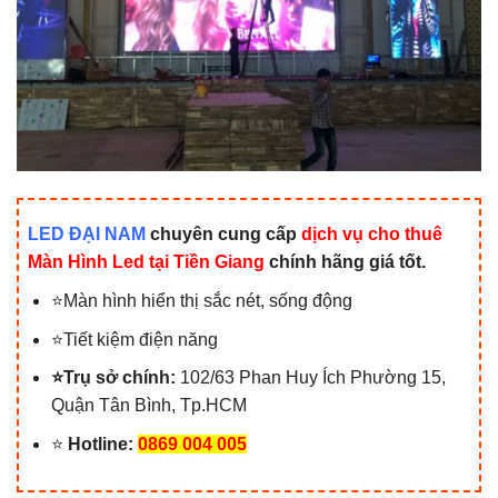
LED ĐẠI NAM
chuyên cung cấp
dịch vụ cho thuê
Màn Hình Led tại Tiền Giang
chính hãng giá tốt.
⭐Màn hình hiển thị sắc nét, sống động
⭐Tiết kiệm điện năng
⭐Trụ sở chính:
102/63 Phan Huy Ích Phường 15,
Quận Tân Bình, Tp.HCM
⭐
Hotline:
0869 004 005