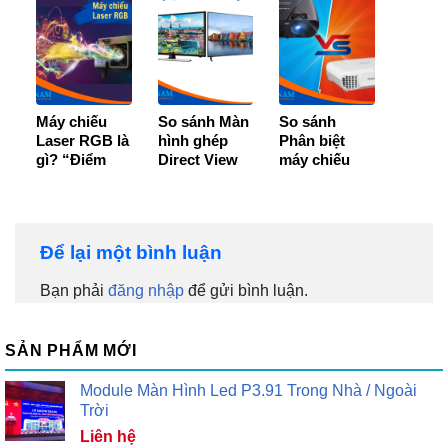
tiết
tính?
Máy chiếu
So sánh Màn
So sánh
Laser RGB là
hình ghép
Phân biệt
gì? “Điểm
Direct View
máy chiếu
danh” 4 loại
LED và LCD
bóng đèn và
máy chiếu
– Loại nào tốt
không bóng
phổ biến
hơn?
đèn
Để lại một bình luận
Bạn phải
đăng nhập
để gửi bình luận.
SẢN PHẨM MỚI
Module Màn Hình Led P3.91 Trong Nhà / Ngoài
Trời
Liên hệ