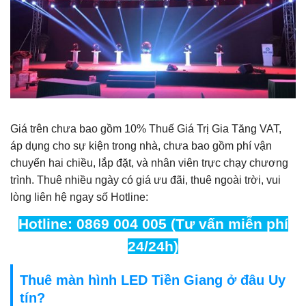
Giá trên chưa bao gồm 10% Thuế Giá Trị Gia Tăng VAT,
áp dụng cho sự kiện trong nhà, chưa bao gồm phí vận
chuyển hai chiều, lắp đặt, và nhân viên trực chạy chương
trình. Thuê nhiều ngày có giá ưu đãi, thuê ngoài trời, vui
lòng liên hệ ngay số Hotline:
Hotline: 0869 004 005 (Tư vấn miễn phí
24/24h)
Thuê màn hình LED Tiền Giang ở đâu Uy
tín?