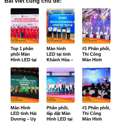
Bài viết cùng chủ đề:
Top 1 phân
Màn hình
#1 Phân phối,
phối Màn
LED tại tỉnh
Thi Công
Hình LED tại
Khánh Hòa –
Màn Hình
Kiên Giang
Cam kết
LED tại TP
[Chính hãng,
chính hãng,
Hồ Chí
Giá rẻ, nhiều
Giá Tốt nhất,
Minh【Ưu
mẫu mới
Bảo hành 3
Đãi Cực Tốt
nhất]
năm sử dụng
+ Bảo Hành
chính hãng
36 tháng】
Màn Hình
Phân phối,
#1 Phân phối,
LED tỉnh Hải
lắp đặt Màn
Thi Công
Dương – Uy
Hình LED tại
Màn Hình
tín, chính
Hà Tĩnh -
LED tại Hà
hãng, báo giá
【Giá Tốt- Uy
Nội – Giá tốt