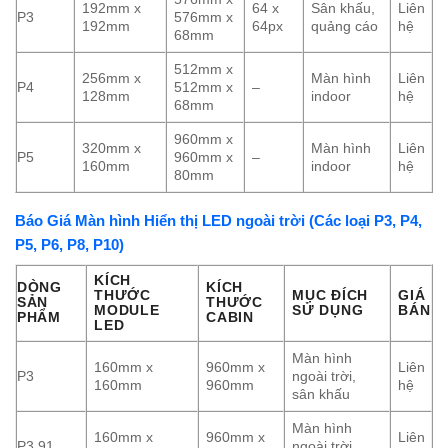
192mm x
64 x
Sân khấu,
Liên
P3
576mm x
192mm
64px
quảng cáo
hệ
68mm
512mm x
256mm x
Màn hình
Liên
P4
512mm x
–
128mm
indoor
hệ
68mm
960mm x
320mm x
Màn hình
Liên
P5
960mm x
–
160mm
indoor
hệ
80mm
Báo Giá Màn hình Hiển thị LED ngoài trời (Các loại P3, P4,
P5, P6, P8, P10)
KÍCH
DÒNG
KÍCH
THƯỚC
MỤC ĐÍCH
GIÁ
SẢN
THƯỚC
MODULE
SỬ DỤNG
BÁN
PHẨM
CABIN
LED
Màn hình
160mm x
960mm x
Liên
P3
ngoài trời,
160mm
960mm
hệ
sân khấu
Màn hình
160mm x
960mm x
Liên
P3.91
ngoài trời,