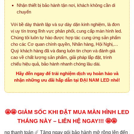
Nhận thiết bị bảo hành tận nơi, khách không cần di
chuyển
Với bề dày thành lập và sự dày dặn kinh nghiệm, là đơn
vị uy tín trong lĩnh vực phân phối, cung cấp màn hình led.
Chúng tôi luôn tự hào được hợp tác cung ứng sản phẩm
cho các Cơ quan chính quyền, Nhãn hàng, Hội Nghị,…
Quý khách hàng đã và đang luôn tin chọn và đánh giá
cao về chất lượng sản phẩm, giải pháp lắp đặt, trình
chiếu hiệu quả, bảo hành nhanh chóng lâu dài.
Hãy đến ngay để trải nghiệm dịch vụ hoàn hảo và
nhận những ưu đãi hấp dẫn tại ĐẠI NAM LED nhé!
🤩🤩 GIẢM SỐC KHI ĐẶT MUA MÀN HÌNH LED
THÁNG NÀY – LIÊN HỆ NGAY!!! 🤩🤩
 toán ☄️ Tặng ngay gói bảo hành mở rộng lên đến 3 năm