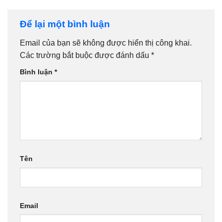
tốt nhất
tín số 1】
– Bảo hành
36 tháng
Để lại một bình luận
Email của bạn sẽ không được hiển thị công khai.
Các trường bắt buộc được đánh dấu
*
Bình luận
*
Tên
Email