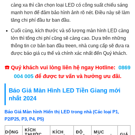
càng xa thì cần chọn loại LED có công suất chiếu sáng
mạnh hơn để đảm bảo hình ảnh rõ nét. Điều này sẽ làm
tăng chi phí đầu tư ban đầu.
Cuối cùng, kích thước và số lượng màn hình LED càng
lớn thì tổng chi phí cũng sẽ càng cao. Dựa trên những
thông tin cơ bản ban đầu treen, nhà cung cấp sẽ đưa ra
được báo giá cụ thể và chính xác nhất đến Quý khách.
☎️ Quý khách vui lòng liên hệ ngay Hotline:
0869
004 005
để được tư vấn và hưởng ưu đãi.
Báo Giá Màn Hình LED Tiền Giang mới
nhất 2024
Báo Giá Màn hình Hiển thị LED trong nhà (Các loại P1,
P2/P25, P3, P4, P5)
KÍCH
DÒNG
KÍCH
ĐỘ
MỤC
THƯỚC
GIÁ