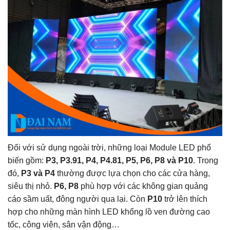
Đối với sử dụng ngoài trời, những loại Module LED phổ
biến gồm:
P3, P3.91, P4, P4.81, P5, P6, P8 và P10
. Trong
đó,
P3 và P4
thường được lựa chọn cho các cửa hàng,
siêu thị nhỏ.
P6, P8
phù hợp với các không gian quảng
cáo sầm uất, đông người qua lại. Còn
P10
trở lên thích
hợp cho những màn hình LED khổng lồ ven đường cao
tốc, công viên, sân vận động…