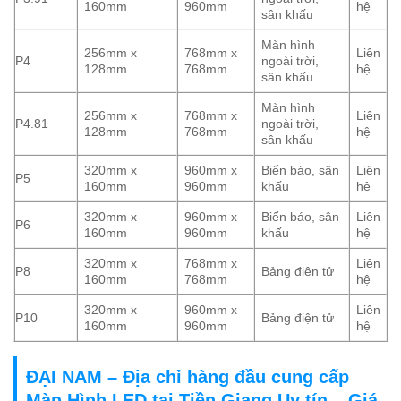
160mm
960mm
hệ
sân khấu
Màn hình
256mm x
768mm x
Liên
P4
ngoài trời,
128mm
768mm
hệ
sân khấu
Màn hình
256mm x
768mm x
Liên
P4.81
ngoài trời,
128mm
768mm
hệ
sân khấu
320mm x
960mm x
Biển báo, sân
Liên
P5
160mm
960mm
khấu
hệ
320mm x
960mm x
Biển báo, sân
Liên
P6
160mm
960mm
khấu
hệ
320mm x
768mm x
Liên
P8
Bảng điện tử
160mm
768mm
hệ
320mm x
960mm x
Liên
P10
Bảng điện tử
160mm
960mm
hệ
ĐẠI NAM – Địa chỉ hàng đầu cung cấp
Màn Hình LED tại Tiền Giang Uy tín – Giá