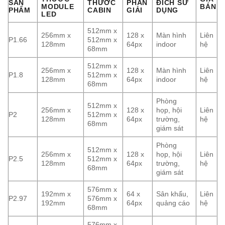
SẢN
THƯỚC
PHÂN
ĐÍCH SỬ
MODULE
BÁN
PHẨM
CABIN
GIẢI
DỤNG
LED
512mm x
256mm x
128 x
Màn hình
Liên
P1.66
512mm x
128mm
64px
indoor
hệ
68mm
512mm x
256mm x
128 x
Màn hình
Liên
P1.8
512mm x
128mm
64px
indoor
hệ
68mm
Phòng
512mm x
256mm x
128 x
họp, hội
Liên
P2
512mm x
128mm
64px
trường,
hệ
68mm
giám sát
Phòng
512mm x
256mm x
128 x
họp, hội
Liên
P2.5
512mm x
128mm
64px
trường,
hệ
68mm
giám sát
576mm x
192mm x
64 x
Sân khấu,
Liên
P2.97
576mm x
192mm
64px
quảng cáo
hệ
68mm
576mm x