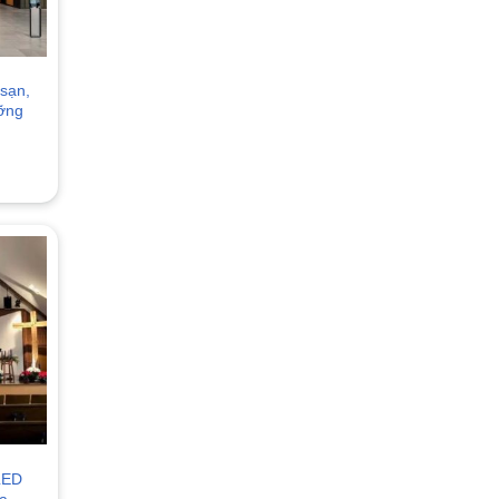
sạn,
ưỡng
LED
a