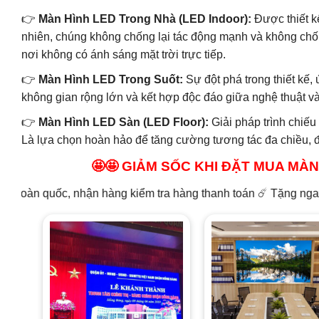
👉
Màn Hình LED Trong Nhà (LED Indoor):
Được thiết kế
nhiên, chúng không chống lại tác động mạnh và không chốn
nơi không có ánh sáng mặt trời trực tiếp.
👉
Màn Hình LED Trong Suốt:
Sự đột phá trong thiết kế,
không gian rộng lớn và kết hợp độc đáo giữa nghệ thuật v
👉
Màn Hình LED Sàn (LED Floor):
Giải pháp trình chiếu
Là lựa chọn hoàn hảo để tăng cường tương tác đa chiều, đặc
🤩🤩 GIẢM SỐC KHI ĐẶT MUA MÀN 
uốc, nhận hàng kiểm tra hàng thanh toán ☄️ Tặng ngay gói bảo 