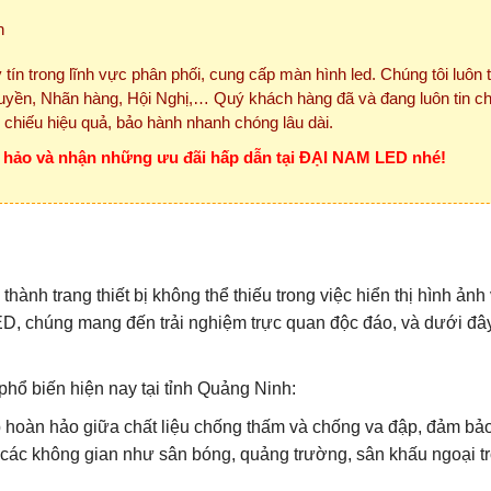
n
 tín trong lĩnh vực phân phối, cung cấp màn hình led. Chúng tôi luôn 
yền, Nhãn hàng, Hội Nghị,… Quý khách hàng đã và đang luôn tin c
h chiếu hiệu quả, bảo hành nhanh chóng lâu dài.
n hảo và nhận những ưu đãi hấp dẫn tại ĐẠI NAM LED nhé!
hành trang thiết bị không thể thiếu trong việc hiển thị hình ảnh
LED, chúng mang đến trải nghiệm trực quan độc đáo, và dưới đâ
hổ biến hiện nay tại tỉnh Quảng Ninh:
 hoàn hảo giữa chất liệu chống thấm và chống va đập, đảm bảo
o các không gian như sân bóng, quảng trường, sân khấu ngoại tr