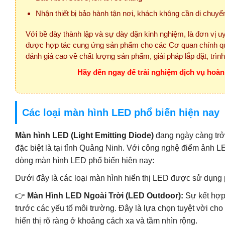
Nhận thiết bị bảo hành tận nơi, khách không cần di chuyể
Với bề dày thành lập và sự dày dặn kinh nghiệm, là đơn vị uy
được hợp tác cung ứng sản phẩm cho các Cơ quan chính qu
đánh giá cao về chất lượng sản phẩm, giải pháp lắp đặt, trìn
Hãy đến ngay để trải nghiệm dịch vụ hoà
Các loại màn hình LED phổ biến hiện nay
Màn hình LED (Light Emitting Diode)
đang ngày càng trở t
đặc biệt là tại tỉnh Quảng Ninh. Với công nghệ điểm ảnh 
dòng màn hình LED phổ biến hiện nay:
Dưới đây là các loại màn hình hiển thị LED được sử dụng p
👉
Màn Hình LED Ngoài Trời (LED Outdoor):
Sự kết hợp
trước các yếu tố môi trường. Đây là lựa chọn tuyệt vời ch
hiển thị rõ ràng ở khoảng cách xa và tầm nhìn rộng.