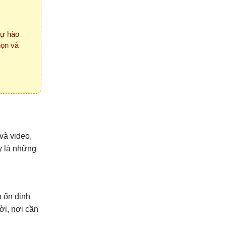
tự hào
họn và
 và video,
y là những
 ổn định
ời, nơi cần