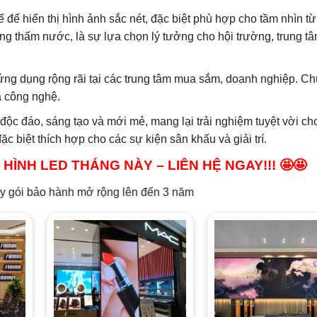
 để hiển thị hình ảnh sắc nét, đặc biệt phù hợp cho tầm nhìn từ
g thấm nước, là sự lựa chọn lý tưởng cho hội trường, trung tâ
 ứng dụng rộng rãi tại các trung tâm mua sắm, doanh nghiệp. Ch
à công nghệ.
 độc đáo, sáng tạo và mới mẻ, mang lại trải nghiệm tuyệt vời ch
 biệt thích hợp cho các sự kiện sân khấu và giải trí.
HÌNH LED THÁNG NÀY – LIÊN HỆ NGAY!!! 🤩🤩
hành mở rộng lên đến 3 năm