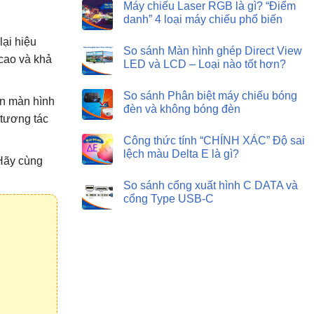
Máy chiếu Laser RGB là gì? “Điểm
danh” 4 loại máy chiếu phổ biến
ại hiệu
So sánh Màn hình ghép Direct View
 cao và khả
LED và LCD – Loại nào tốt hơn?
So sánh Phân biệt máy chiếu bóng
ến màn hình
đèn và không bóng đèn
 tương tác
Công thức tính “CHÍNH XÁC” Độ sai
lệch màu Delta E là gì?
 Hãy cùng
So sánh cổng xuất hình C DATA và
cổng Type USB-C