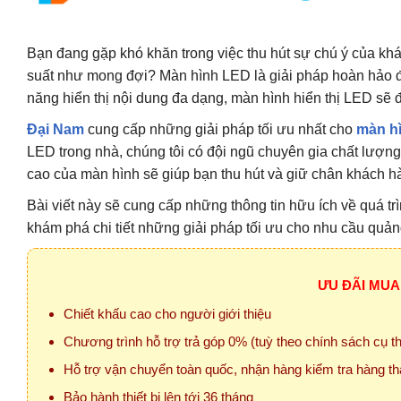
Bạn đang gặp khó khăn trong việc thu hút sự chú ý của kh
suất như mong đợi? Màn hình LED là giải pháp hoàn hảo để
năng hiển thị nội dung đa dạng, màn hình hiển thị LED sẽ
Đại Nam
cung cấp những giải pháp tối ưu nhất cho
màn hì
LED trong nhà, chúng tôi có đội ngũ chuyên gia chất lượng 
cao của màn hình sẽ giúp bạn thu hút và giữ chân khách h
Bài viết này sẽ cung cấp những thông tin hữu ích về quá t
khám phá chi tiết những giải pháp tối ưu cho nhu cầu quản
ƯU ĐÃI MUA
Chiết khấu cao cho người giới thiệu
Chương trình hỗ trợ trả góp 0% (tuỳ theo chính sách cụ 
Hỗ trợ vận chuyển toàn quốc, nhận hàng kiểm tra hàng th
Bảo hành thiết bị lên tới 36 tháng