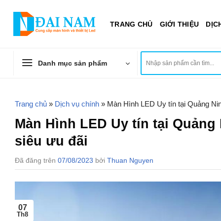
Chuyển
đến
TRANG CHỦ
GIỚI THIỆU
DỊC
nội
dung
Tìm
Danh mục sản phẩm
kiếm:
Trang chủ
»
Dịch vụ chính
»
Màn Hình LED Uy tín tại Quảng Ni
Màn Hình LED Uy tín tại Quảng
siêu ưu đãi
Đã đăng trên
07/08/2023
bởi
Thuan Nguyen
07
Th8