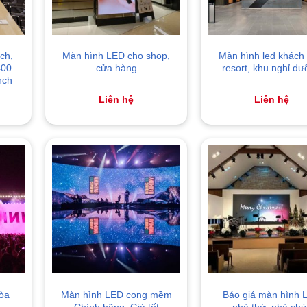
ch,
Màn hình LED cho shop,
Màn hình led khách 
400
cửa hàng
resort, khu nghỉ d
nch
Liên hệ
Liên hệ
òa
Màn hình LED cong mềm
Báo giá màn hình 
Chính hãng, Giá tốt
nhà thờ, nhà chù