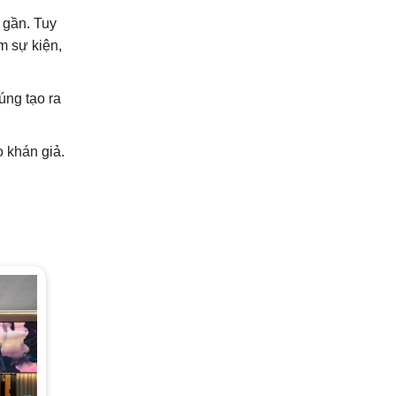
 gần. Tuy
m sự kiện,
úng tạo ra
o khán giả.