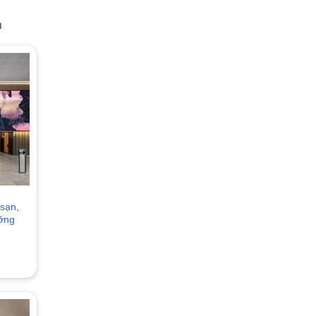
sạn,
ưỡng