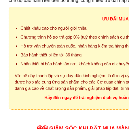
chế độ bảo hành lên đến 36 tháng, cũng nhiều ưu đãi hấp 
ƯU ĐÃI MUA
Chiết khấu cao cho người giới thiệu
Chương trình hỗ trợ trả góp 0% (tuỳ theo chính sách cụ 
Hỗ trợ vận chuyển toàn quốc, nhận hàng kiểm tra hàng th
Bảo hành thiết bị lên tới 36 tháng
Nhận thiết bị bảo hành tận nơi, khách không cần di chuyể
Với bề dày thành lập và sự dày dặn kinh nghiệm, là đơn vị uy
được hợp tác cung ứng sản phẩm cho các Cơ quan chính qu
đánh giá cao về chất lượng sản phẩm, giải pháp lắp đặt, trìn
Hãy đến ngay để trải nghiệm dịch vụ hoà
🤩🤩 GIẢM SỐC KHI ĐẶT MUA MÀN 