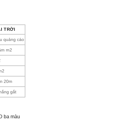
I TRỜI
yếu quảng cáo
răm m2
2
m2
rên 20m
 nắng gắt
ED ba màu