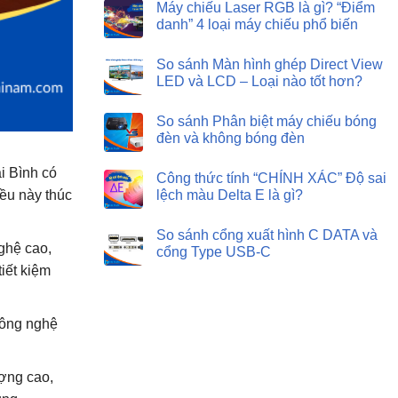
Máy chiếu Laser RGB là gì? “Điểm
danh” 4 loại máy chiếu phổ biến
So sánh Màn hình ghép Direct View
LED và LCD – Loại nào tốt hơn?
So sánh Phân biệt máy chiếu bóng
đèn và không bóng đèn
i Bình có
Công thức tính “CHÍNH XÁC” Độ sai
iều này thúc
lệch màu Delta E là gì?
So sánh cổng xuất hình C DATA và
ghệ cao,
cổng Type USB-C
iết kiệm
công nghệ
ợng cao,