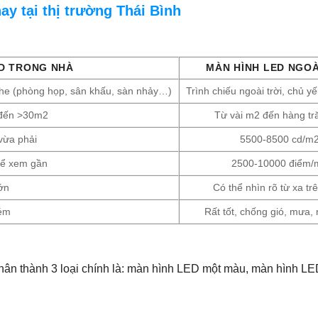
y tại thị trường Thái Bình
ED TRONG NHÀ
MÀN HÌNH LED NGOÀ
 che (phòng họp, sân khấu, sàn nhảy…)
Trình chiếu ngoài trời, chủ 
đến >30m2
Từ vài m2 đến hàng t
vừa phải
5500-8500 cd/m
hể xem gần
2500-10000 điểm/
ớn
Có thể nhìn rõ từ xa t
ém
Rất tốt, chống gió, mưa,
hân thành 3 loại chính là: màn hình LED một màu, màn hình L