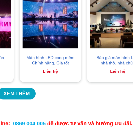
òa
Màn hình LED cong mềm
Báo giá màn hình 
Chính hãng, Giá tốt
nhà thờ, nhà chù
Liên hệ
Liên hệ
XEM THÊM
tline:
0869 004 005
để được tư vấn và hưởng ưu đãi.