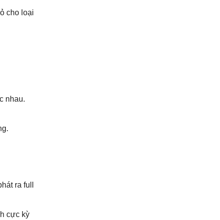
ỏ cho loại
c nhau.
ng.
át ra full
nh cực kỳ