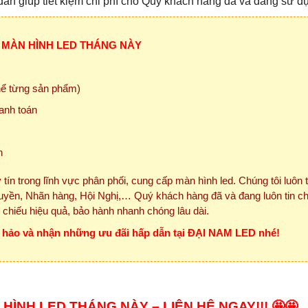
dẫn giúp tiết kiệm chi phí cho Quý khách hàng đã và đang sử d
 MÀN HÌNH LED THÁNG NÀY
thể từng sản phẩm)
anh toán
n
 tín trong lĩnh vực phân phối, cung cấp màn hình led. Chúng tôi luôn 
yền, Nhãn hàng, Hội Nghị,… Quý khách hàng đã và đang luôn tin c
h chiếu hiệu quả, bảo hành nhanh chóng lâu dài.
n hảo và nhận những ưu đãi hấp dẫn tại ĐẠI NAM LED nhé!
HÌNH LED THÁNG NÀY – LIÊN HỆ NGAY!!! 🤩🤩