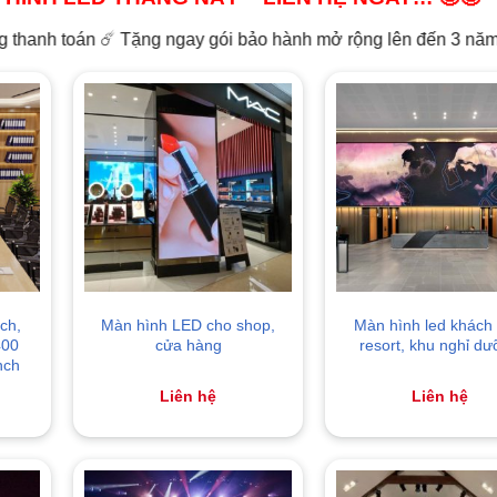
️ Tặng ngay gói bảo hành mở rộng lên đến 3 năm
ch,
Màn hình LED cho shop,
Màn hình led khách 
400
cửa hàng
resort, khu nghỉ d
nch
Liên hệ
Liên hệ