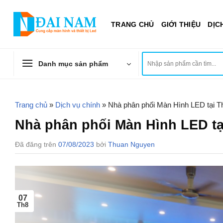
Chuyển
đến
TRANG CHỦ
GIỚI THIỆU
DỊC
nội
dung
Tìm
Danh mục sản phẩm
kiếm:
Trang chủ
»
Dịch vụ chính
»
Nhà phân phối Màn Hình LED tại Thá
Nhà phân phối Màn Hình LED tại
Đã đăng trên
07/08/2023
bởi
Thuan Nguyen
07
Th8