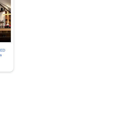
LED
a