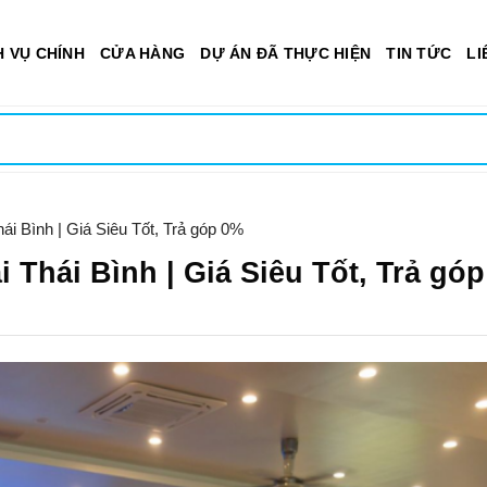
H VỤ CHÍNH
CỬA HÀNG
DỰ ÁN ĐÃ THỰC HIỆN
TIN TỨC
LI
i Bình | Giá Siêu Tốt, Trả góp 0%
 Thái Bình | Giá Siêu Tốt, Trả gó